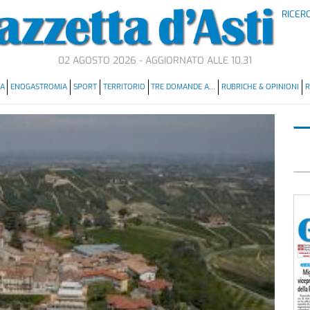
RICER
02 AGOSTO 2026 - AGGIORNATO ALLE 10.31
MA
ENOGASTROMIA
SPORT
TERRITORIO
TRE DOMANDE A…
RUBRICHE & OPINIONI
R