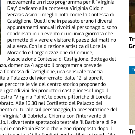
nuovamente un ricco programma per il “Virginia
Day” dedicato alla contessa Viriginia Oldoini
Verasis Asinari meglio nota come la Contessa di
Castiglione. Quelli che in passato erano i diversi
appuntamenti annuali rivolti al personaggio, sono
condensati in un evento di un’unica giornata che
T
permette di vivere e visitare il paese dal mattino
G
alla sera. Con la direzione artistica di Lorella
Morando e l’organizzazione di Comune,
Associazione Contessa di Castiglione, Bottega del
Manzo, domenica 4 agosto il programma prevede
T
a Contessa di Castiglione, una sensuale traccia
tita a Palazzo dei Monferrato; dalle 12 si apre il
 percorre le vie del centro storico proponendo
 i grandi vini dei produttori castiglionesi: lungo il
stra “Virginia Paint”, le opere pittoriche di Lorella
rato. Alle 16.30 nel Cortiletto del Palazzo dei
ento culturale sul personaggio, la presentazione del
Virginia” di Gabriella Chioma con l’intervento di
, il divertente spettacolo teatrale “Il Barbiere di Re
i, di e con Fabio Fassio che viene riproposto dopo il
T
na si sposta a Villa Fogliati per la sfilata di moda “By