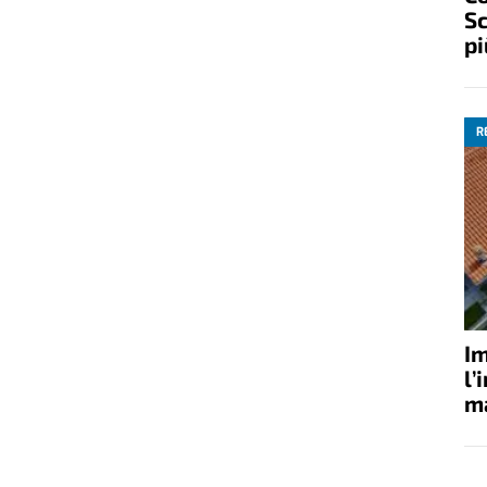
Sc
pi
R
Im
l’
ma