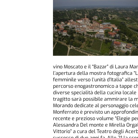
vino Moscato e il “Bazar” di Laura 
l’apertura della mostra fotografica “L
femminile verso l’unità d’Italia” alles
percorso enogastronomico a tappe che
diverse specialità della cucina locale e
tragitto sarà possibile ammirare la mo
Morando dedicate al personaggio celeb
Monferrato è previsto un approfondim
recente e prezioso volume “Elegie per 
Alessandra Del monte e Mirella Orgallo
Vittorio” a cura del Teatro degli Acerb
successo di due anni fa. Alle 21 la sce