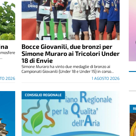
ina
Bocce Giovanili, due bronzi per
Simone Muraro ai Tricolori Under
atmosfere
..
18 di Envie
Simone Muraro ha vinto due medaglie di bronzo ai
Campionati Giovanili (Under 18 e Under 15) in corso...
TO 2026
1 AGOSTO 2026
CONSIGLIO REGIONALE
R