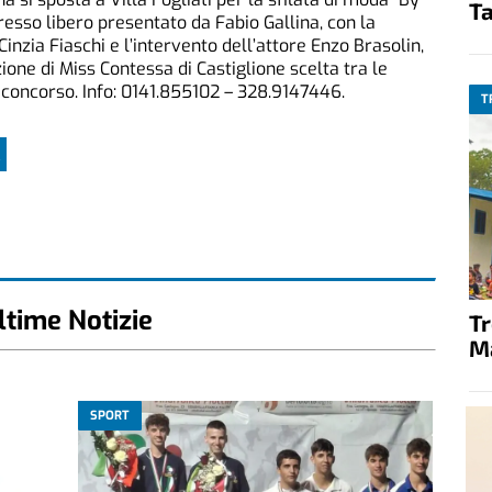
Ta
resso libero presentato da Fabio Gallina, con la
Cinzia Fiaschi e l’intervento dell’attore Enzo Brasolin,
zione di Miss Contessa di Castiglione scelta tra le
o concorso. Info: 0141.855102 – 328.9147446.
T
A
ltime Notizie
T
M
SPORT