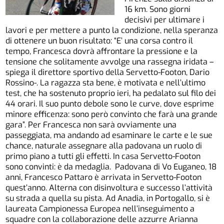
16 km. Sono giorni
decisivi per ultimare i
lavori e per mettere a punto la condizione, nella speranza
di ottenere un buon risultato: “E’ una corsa contro il
tempo, Francesca dovrà affrontare la pressione e la
tensione che solitamente avvolge una rassegna iridata –
spiega il direttore sportivo della Servetto-Footon, Dario
Rossino-. La ragazza sta bene, è motivata e nell’ultimo
test, che ha sostenuto proprio ieri, ha pedalato sul filo dei
44 orari. Il suo punto debole sono le curve, dove esprime
minore efficenza: sono però convinto che farà una grande
gara”. Per Francesca non sarà ovviamente una
passeggiata, ma andando ad esaminare le carte e le sue
chance, naturale assegnare alla padovana un ruolo di
primo piano a tutti gli effetti. In casa Servetto-Footon
sono convinti: è da medaglia. Padovana di Vo Euganeo, 18
anni, Francesco Pattaro è arrivata in Servetto-Footon
quest’anno. Alterna con disinvoltura e successo l’attività
su strada a quella su pista. Ad Anadia, in Portogallo, si è
laureata Campionessa Europea nell’inseguimento a
squadre con la collaborazione delle azzurre Arianna