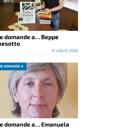
re domande a… Beppe
nesotto
31 LUGLIO 2026
RE DOMANDE A
re domande a… Emanuela