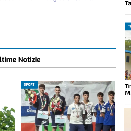
Ta
T
ltime Notizie
T
SPORT
M