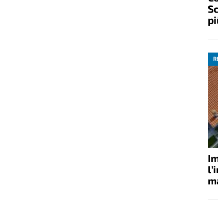
Sc
pi
R
Im
l’
ma