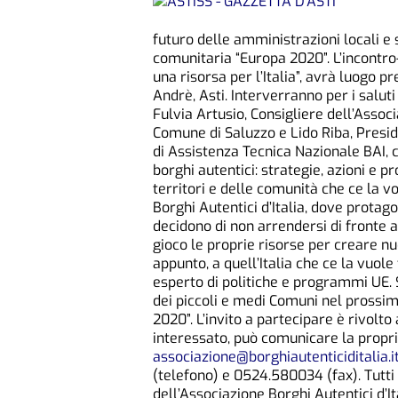
futuro delle amministrazioni locali e
comunitaria “Europa 2020”. L’incontro-
una risorsa per l’Italia”, avrà luogo pr
Andrè, Asti. Interverranno per i salut
Fulvia Artusio, Consigliere dell’Associ
Comune di Saluzzo e Lido Riba, Presi
di Assistenza Tecnica Nazionale BAI, co
borghi autentici: strategie, azioni e 
territori e delle comunità che ce la v
Borghi Autentici d’Italia, dove protag
decidono di non arrendersi di fronte 
gioco le proprie risorse per creare n
appunto, a quell’Italia che ce la vuole
esperto di politiche e programmi UE. S
dei piccoli e medi Comuni nel prossi
2020”. L’invito a partecipare è rivolto 
interessato, può comunicare la propria
associazione@borghiautenticiditalia.i
(telefono) e 0524.580034 (fax). Tutti 
dell’Associazione Borghi Autentici d’Ita