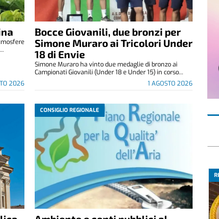
ina
Bocce Giovanili, due bronzi per
Simone Muraro ai Tricolori Under
atmosfere
..
18 di Envie
Simone Muraro ha vinto due medaglie di bronzo ai
Campionati Giovanili (Under 18 e Under 15) in corso...
TO 2026
1 AGOSTO 2026
CONSIGLIO REGIONALE
R
lica
Ambiente e conti pubblici al