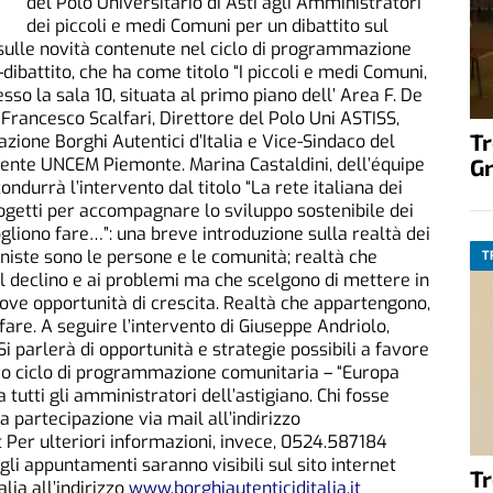
del Polo Universitario di Asti agli Amministratori
dei piccoli e medi Comuni per un dibattito sul
 sulle novità contenute nel ciclo di programmazione
dibattito, che ha come titolo “I piccoli e medi Comuni,
esso la sala 10, situata al primo piano dell’ Area F. De
i Francesco Scalfari, Direttore del Polo Uni ASTISS,
T
azione Borghi Autentici d’Italia e Vice-Sindaco del
G
dente UNCEM Piemonte. Marina Castaldini, dell’équipe
ndurrà l’intervento dal titolo “La rete italiana dei
progetti per accompagnare lo sviluppo sostenibile dei
ogliono fare…”: una breve introduzione sulla realtà dei
oniste sono le persone e le comunità; realtà che
T
al declino e ai problemi ma che scelgono di mettere in
uove opportunità di crescita. Realtà che appartengono,
 fare. A seguire l’intervento di Giuseppe Andriolo,
i parlerà di opportunità e strategie possibili a favore
mo ciclo di programmazione comunitaria – “Europa
a tutti gli amministratori dell’astigiano. Chi fosse
 partecipazione via mail all’indirizzo
t
Per ulteriori informazioni, invece, 0524.587184
gli appuntamenti saranno visibili sul sito internet
T
lia all’indirizzo
www.borghiautenticiditalia.it