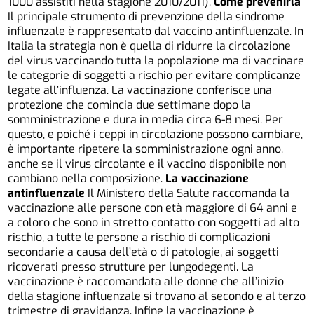
1000 assistiti nella stagione 2010/2011).
Come prevenirla
Il principale strumento di prevenzione della sindrome
influenzale è rappresentato dal vaccino antinfluenzale. In
Italia la strategia non è quella di ridurre la circolazione
del virus vaccinando tutta la popolazione ma di vaccinare
le categorie di soggetti a rischio per evitare complicanze
legate all’influenza. La vaccinazione conferisce una
protezione che comincia due settimane dopo la
somministrazione e dura in media circa 6-8 mesi. Per
questo, e poiché i ceppi in circolazione possono cambiare,
è importante ripetere la somministrazione ogni anno,
anche se il virus circolante e il vaccino disponibile non
cambiano nella composizione.
La vaccinazione
antinfluenzale
Il Ministero della Salute raccomanda la
vaccinazione alle persone con età maggiore di 64 anni e
a coloro che sono in stretto contatto con soggetti ad alto
rischio, a tutte le persone a rischio di complicazioni
secondarie a causa dell’età o di patologie, ai soggetti
ricoverati presso strutture per lungodegenti. La
vaccinazione è raccomandata alle donne che all’inizio
della stagione influenzale si trovano al secondo e al terzo
trimestre di gravidanza. Infine la vaccinazione è