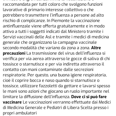
raccomandata per tutti coloro che svolgono funzioni
lavorative di primario interesse collettivo o che
potrebbero trasmettere l’influenza a persone ad alto
rischio di complicanze. In Piemonte la vaccinazione
antinfluenzale viene offerta gratuitamente e in modo
attivo a tutti i soggetti indicati dal Ministero tramite i
Servizi vaccinali delle Asl e tramite i medici di medicina
generale che organizzano la campagna vaccinale
secondo modalità che variano da zona a zona.
Altre
precauzioni
La trasmissione del virus dell’influenza si
verifica per via aerea attraverso le gocce di saliva di chi
tossisce o starnutisce e per via indiretta attraverso il
contatto con mani contaminate dalle secrezioni
respiratorie. Per questo, una buona igiene respiratoria,
cioè il coprire bocca e naso quando si starnutisce o
tossisce, utilizzare fazzoletti da gettare e lavarsi spesso
le mani sono azioni che giocano un ruolo importante nel
limitare la diffusione dell’influenza.
Dove ci si può fare
vaccinare
Le vaccinazioni verranno effettuate dai Medici
di Medicina Generale e Pediatri di Libera Scelta presso i
propri ambulatori