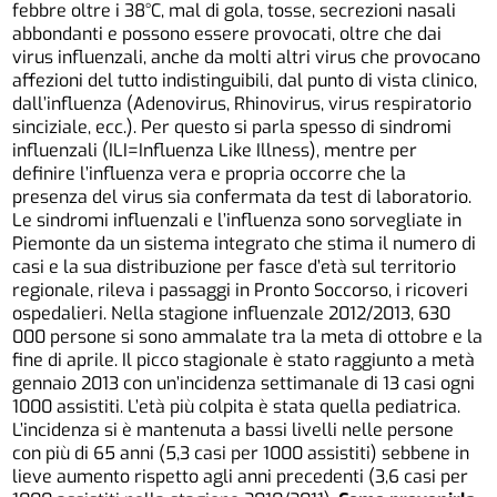
febbre oltre i 38°C, mal di gola, tosse, secrezioni nasali
abbondanti e possono essere provocati, oltre che dai
virus influenzali, anche da molti altri virus che provocano
affezioni del tutto indistinguibili, dal punto di vista clinico,
dall’influenza (Adenovirus, Rhinovirus, virus respiratorio
sinciziale, ecc.). Per questo si parla spesso di sindromi
influenzali (ILI=Influenza Like Illness), mentre per
definire l’influenza vera e propria occorre che la
presenza del virus sia confermata da test di laboratorio.
Le sindromi influenzali e l’influenza sono sorvegliate in
Piemonte da un sistema integrato che stima il numero di
casi e la sua distribuzione per fasce d’età sul territorio
regionale, rileva i passaggi in Pronto Soccorso, i ricoveri
ospedalieri. Nella stagione influenzale 2012/2013, 630
000 persone si sono ammalate tra la meta di ottobre e la
fine di aprile. Il picco stagionale è stato raggiunto a metà
gennaio 2013 con un’incidenza settimanale di 13 casi ogni
1000 assistiti. L’età più colpita è stata quella pediatrica.
L’incidenza si è mantenuta a bassi livelli nelle persone
con più di 65 anni (5,3 casi per 1000 assistiti) sebbene in
lieve aumento rispetto agli anni precedenti (3,6 casi per