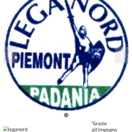
❮
❯
“Grazie
all’impegno