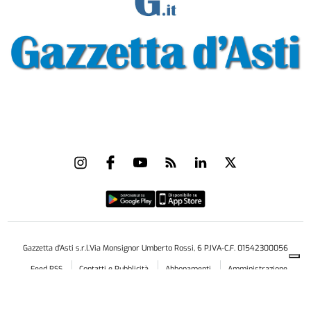
Gazzetta d'Asti s.r.l.Via Monsignor Umberto Rossi, 6 P.IVA-C.F. 01542300056
Feed RSS
Contatti e Pubblicità
Abbonamenti
Amministrazione
trasparente
Norme Editoriali
Privacy Policy
Cookie Policy
Condizioni di Utilizzo