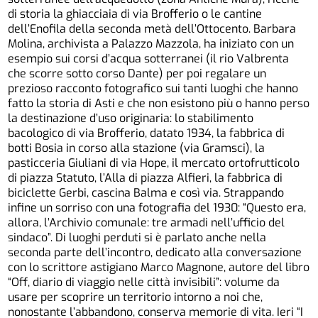
di storia la ghiacciaia di via Brofferio o le cantine
dell’Enofila della seconda metà dell’Ottocento. Barbara
Molina, archivista a Palazzo Mazzola, ha iniziato con un
esempio sui corsi d’acqua sotterranei (il rio Valbrenta
che scorre sotto corso Dante) per poi regalare un
prezioso racconto fotografico sui tanti luoghi che hanno
fatto la storia di Asti e che non esistono più o hanno perso
la destinazione d’uso originaria: lo stabilimento
bacologico di via Brofferio, datato 1934, la fabbrica di
botti Bosia in corso alla stazione (via Gramsci), la
pasticceria Giuliani di via Hope, il mercato ortofrutticolo
di piazza Statuto, l’Alla di piazza Alfieri, la fabbrica di
biciclette Gerbi, cascina Balma e così via. Strappando
infine un sorriso con una fotografia del 1930: “Questo era,
allora, l’Archivio comunale: tre armadi nell’ufficio del
sindaco”. Di luoghi perduti si è parlato anche nella
seconda parte dell’incontro, dedicato alla conversazione
con lo scrittore astigiano Marco Magnone, autore del libro
“Off, diario di viaggio nelle città invisibili”: volume da
usare per scoprire un territorio intorno a noi che,
nonostante l’abbandono, conserva memorie di vita. Ieri “I