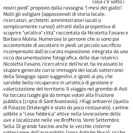
cosa c’è sotto i
nostri piedi” proposto dalla rassegna “I mesi del giallo”.
Molti gli astigiani (appassionati di storia locale,
ricercatori, architetti, amministratori locali o
semplicemente curiosi) attratti dalla prospettiva di
scoprire “un’altra” città” raccontata da Nicoletta Fasano e
Barbara Molina. Numerose le persone che si sono poi
accontentate di ascoltare in piedi: un piccolo sacrificio
ricompensato dall’accurata esposizione, integrata da una
ricca documentazione fotografica, delle due relatrici.
Nicoletta Fasano, ricercatrice dell’Israt, ha incassato lo
stupore generale con le immagini dei locali sotterranei
della Sinagoga: spazi suggestivi, e ignoti ai più, che
sarebbe bello recuperare in un’ottica di gestione e
valorizzazione del territorio. Il viaggio nel grembo di Asti
ha toccato luoghi già da tempo votati alla fruizione
pubblica (cripta di Sant’Anastasio), rifugi antiaerei (quello
di Palazzo Ottolenghi è stato da poco restaurato), cantine
adibite a “case fabbrica” attive nella lavorazione delle
uve e localizzate nelle vie Brofferio, Venti Settembre,
Sella. Di grande fascino anche le vecchie cisterne
sotterranee dell’acquedotto (zona Antiche Mura); ricche