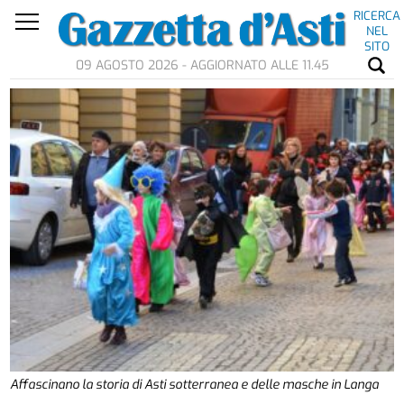
RICERCA
NEL
SITO
09 AGOSTO 2026 - AGGIORNATO ALLE 11.45
Affascinano la storia di Asti sotterranea e delle masche in Langa