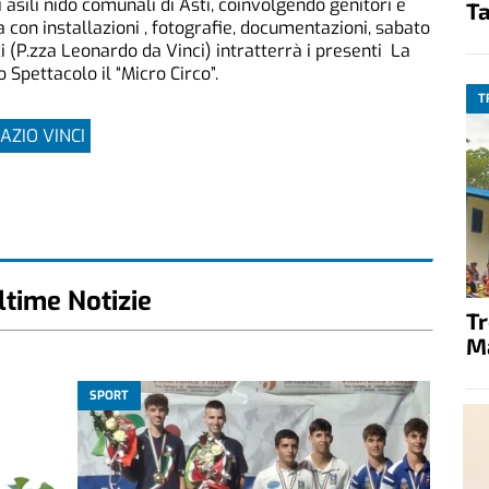
 asili nido comunali di Asti, coinvolgendo genitori e
Ta
on installazioni , fotografie, documentazioni, sabato
 (P.zza Leonardo da Vinci) intratterrà i presenti La
pettacolo il “Micro Circo”.
T
AZIO VINCI
ltime Notizie
T
M
SPORT