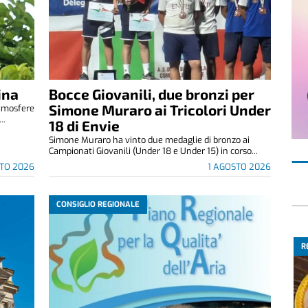
ina
Bocce Giovanili, due bronzi per
Simone Muraro ai Tricolori Under
atmosfere
..
18 di Envie
Simone Muraro ha vinto due medaglie di bronzo ai
Campionati Giovanili (Under 18 e Under 15) in corso...
TO 2026
1 AGOSTO 2026
CONSIGLIO REGIONALE
R