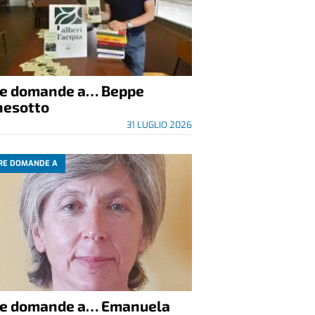
re domande a… Beppe
nesotto
31 LUGLIO 2026
RE DOMANDE A
re domande a… Emanuela