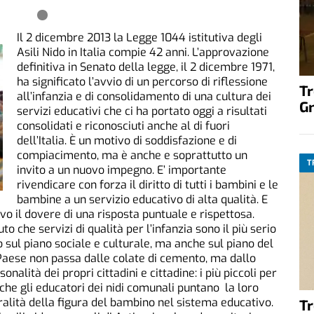
Il 2 dicembre 2013 la Legge 1044 istitutiva degli
Asili Nido in Italia compie 42 anni. L’approvazione
definitiva in Senato della legge, il 2 dicembre 1971,
ha significato l’avvio di un percorso di riflessione
T
all’infanzia e di consolidamento di una cultura dei
G
servizi educativi che ci ha portato oggi a risultati
consolidati e riconosciuti anche al di fuori
dell’Italia. È un motivo di soddisfazione e di
compiacimento, ma è anche e soprattutto un
T
invito a un nuovo impegno. E’ importante
rivendicare con forza il diritto di tutti i bambini e le
bambine a un servizio educativo di alta qualità. E
ivo il dovere di una risposta puntuale e rispettosa.
 che servizi di qualità per l’infanzia sono il più serio
 sul piano sociale e culturale, ma anche sul piano del
Paese non passa dalle colate di cemento, ma dallo
onalità dei propri cittadini e cittadine: i più piccoli per
i che gli educatori dei nidi comunali puntano la loro
ralità della figura del bambino nel sistema educativo.
T