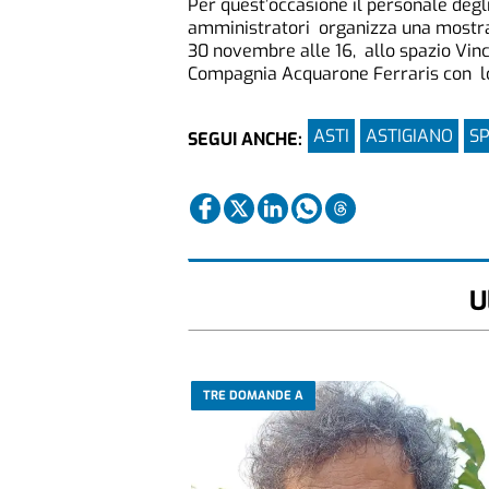
Per quest’occasione il personale degli
amministratori organizza una mostra c
30 novembre alle 16, allo spazio Vinci
Compagnia Acquarone Ferraris con lo S
ASTI
ASTIGIANO
SP
SEGUI ANCHE:
U
TRE DOMANDE A