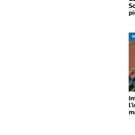
Sc
pi
R
Im
l’
ma