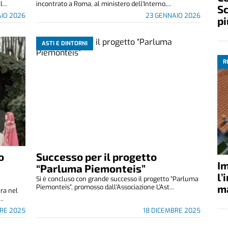
...
incontrato a Roma, al ministero dell’Interno,...
Sc
AIO 2026
23 GENNAIO 2026
pi
ASTI E DINTORNI
R
o
Successo per il progetto
Im
“Parluma Piemonteis”
l’
Si è concluso con grande successo il progetto “Parluma
ma
Piemonteis”, promosso dall’Associazione L’Ast...
ra nel
..
RE 2025
18 DICEMBRE 2025