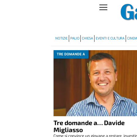
NOTIZIE
PALIO
CHIESA
EVENTI E CULTURA
CINE
TRE DOMANDE A
Tre domande a… Davide
Migliasso
Come si convince un giovane a restare, investir