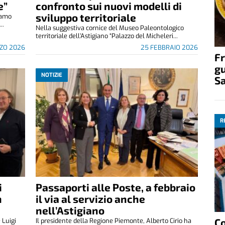
e”
confronto sui nuovi modelli di
sviluppo territoriale
iamo
..
Nella suggestiva cornice del Museo Paleontologico
territoriale dell’Astigiano “Palazzo del Micheleri...
ZO 2026
25 FEBBRAIO 2026
Fr
gu
NOTIZIE
S
R
i
Passaporti alle Poste, a febbraio
n
il via al servizio anche
nell’Astigiano
C
 Luigi
Il presidente della Regione Piemonte, Alberto Cirio ha