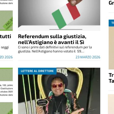
G
T
tutti
Referendum sulla giustizia,
nell’Astigiano è avanti il Sì
6 seggi
Ci sono i primi dati definitivi sul referendum per la
giustizia. Nell’Astigiano hanno votato il 59,...
ZO 2026
23 MARZO 2026
LETTERE AL DIRETTORE
T
Ta