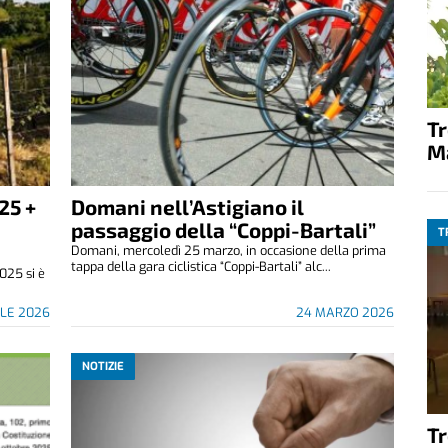
T
M
25 +
Domani nell’Astigiano il
passaggio della “Coppi-Bartali”
T
Domani, mercoledì 25 marzo, in occasione della prima
tappa della gara ciclistica “Coppi-Bartali” alc...
025 si è
ILE 2026
24 MARZO 2026
NOTIZIE
T