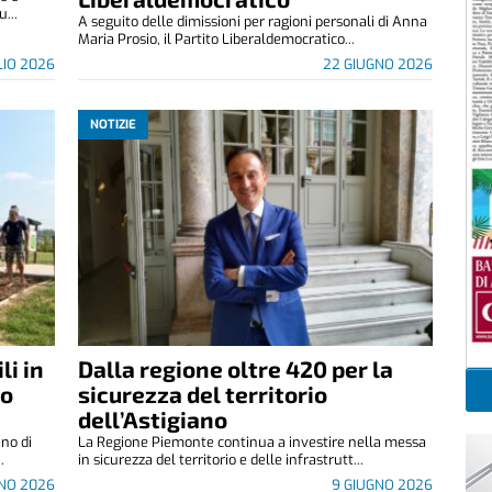
...
A seguito delle dimissioni per ragioni personali di Anna
Maria Prosio, il Partito Liberaldemocratico...
LIO 2026
22 GIUGNO 2026
NOTIZIE
li in
Dalla regione oltre 420 per la
co
sicurezza del territorio
dell’Astigiano
no di
La Regione Piemonte continua a investire nella messa
.
in sicurezza del territorio e delle infrastrutt...
GNO 2026
9 GIUGNO 2026