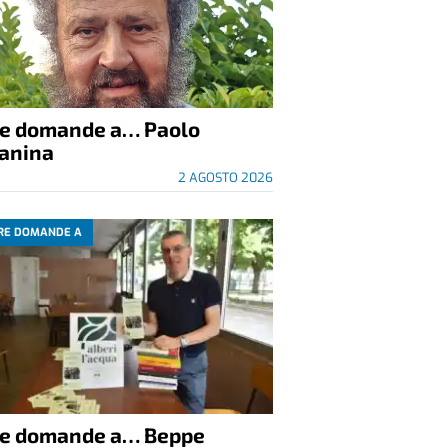
re domande a… Paolo
anina
2 AGOSTO 2026
RE DOMANDE A
re domande a… Beppe