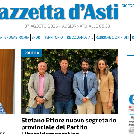
RICER
07 AGOSTO 2026 - AGGIORNATO ALLE 05.33
MA
ENOGASTROMIA
SPORT
TERRITORIO
TRE DOMANDE A…
RUBRICHE & OPINIONI
R
POLITICA
Stefano Ettore nuovo segretario
provinciale del Partito
Liberaldemocratico
e e