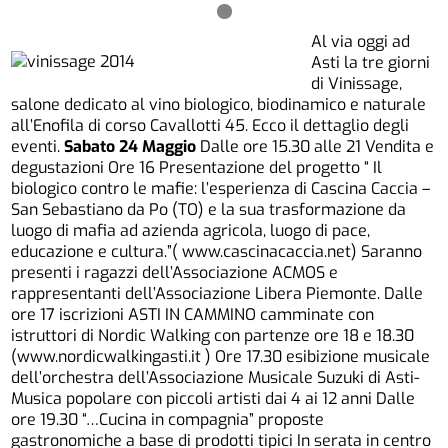
Al via oggi ad
Asti la tre giorni
di Vinissage,
salone dedicato al vino biologico, biodinamico e naturale
all’Enofila di corso Cavallotti 45. Ecco il dettaglio degli
eventi.
Sabato 24 Maggio
Dalle ore 15.30 alle 21 Vendita e
degustazioni Ore 16 Presentazione del progetto “ Il
biologico contro le mafie: l’esperienza di Cascina Caccia –
San Sebastiano da Po (TO) e la sua trasformazione da
luogo di mafia ad azienda agricola, luogo di pace,
educazione e cultura.”( www.cascinacaccia.net) Saranno
presenti i ragazzi dell’Associazione ACMOS e
rappresentanti dell’Associazione Libera Piemonte. Dalle
ore 17 iscrizioni ASTI IN CAMMINO camminate con
istruttori di Nordic Walking con partenze ore 18 e 18.30
(www.nordicwalkingasti.it ) Ore 17.30 esibizione musicale
dell’orchestra dell’Associazione Musicale Suzuki di Asti-
Musica popolare con piccoli artisti dai 4 ai 12 anni Dalle
ore 19.30 “…Cucina in compagnia” proposte
gastronomiche a base di prodotti tipici In serata in centro