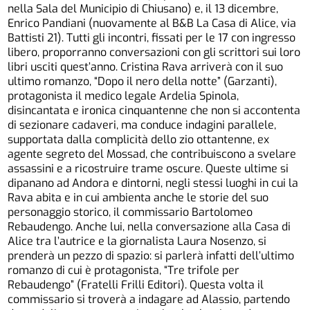
nella Sala del Municipio di Chiusano) e, il 13 dicembre,
Enrico Pandiani (nuovamente al B&B La Casa di Alice, via
Battisti 21). Tutti gli incontri, fissati per le 17 con ingresso
libero, proporranno conversazioni con gli scrittori sui loro
libri usciti quest’anno. Cristina Rava arriverà con il suo
ultimo romanzo, “Dopo il nero della notte” (Garzanti),
protagonista il medico legale Ardelia Spinola,
disincantata e ironica cinquantenne che non si accontenta
di sezionare cadaveri, ma conduce indagini parallele,
supportata dalla complicità dello zio ottantenne, ex
agente segreto del Mossad, che contribuiscono a svelare
assassini e a ricostruire trame oscure. Queste ultime si
dipanano ad Andora e dintorni, negli stessi luoghi in cui la
Rava abita e in cui ambienta anche le storie del suo
personaggio storico, il commissario Bartolomeo
Rebaudengo. Anche lui, nella conversazione alla Casa di
Alice tra l’autrice e la giornalista Laura Nosenzo, si
prenderà un pezzo di spazio: si parlerà infatti dell’ultimo
romanzo di cui è protagonista, “Tre trifole per
Rebaudengo” (Fratelli Frilli Editori). Questa volta il
commissario si troverà a indagare ad Alassio, partendo