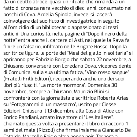
da un delitto atroce, quasi un rituale che rimanda a un
fatto di cronaca nera vecchio di dieci anni, consumato nei
boschi di Ceva. Ardelia Spinola, invece, si lascerà
coinvolgere dal suo fiuto di investigatrice in seguito
all’omicidio di un bibliotecario appassionato di testi
antichi. Una curiosità: nelle pagine di “Dopo il nero della
notte” entra anche il carcere di Asti, nel quale la Rava fa
finire un falsario, infiltrato nelle Brigate Rosse. Dopo la
scrittrice ligure, le porte dei “Mesi del giallo in solitaria” si
apriranno per Fabrizio Borgio che sabato 22 novembre, a
Chiusano, converserà con Loredana Dova, vicepresidente
di Comunica, sulla sua ultima fatica, “Vino rosso sangue”
(Fratelli Frilli Editori), recuperando anche uno dei suoi
libri più riusciti, “La morte mormora”. Domenica 30
novembre, sempre a Chiusano, Maurizio Blini si
confronterà con la giornalista e scrittrice Roberta Arias
su “Fotogrammi di un massacro”, uscito per Ciesse
Edizioni. Chiusura il 13 dicembre alla Casa di Alice con
Enrico Pandiani, amato inventore di “Les Italiens”,
chiamato questa volta a presentare il libro di racconti “I
semi del male (Rizzoli) che firma insieme a Giancarlo De
Cataldo, Marcello Fois e altre penne noir. Tornerà a