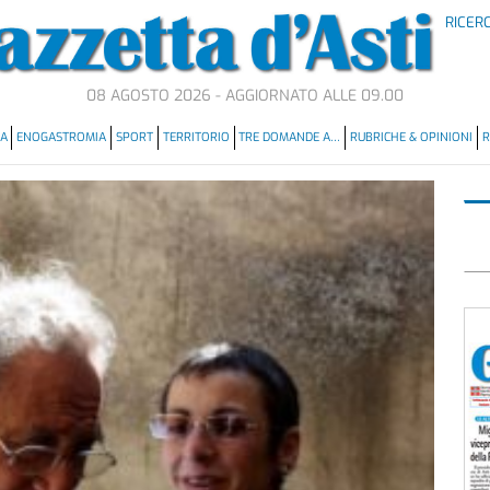
RICER
08 AGOSTO 2026 - AGGIORNATO ALLE 09.00
MA
ENOGASTROMIA
SPORT
TERRITORIO
TRE DOMANDE A…
RUBRICHE & OPINIONI
R