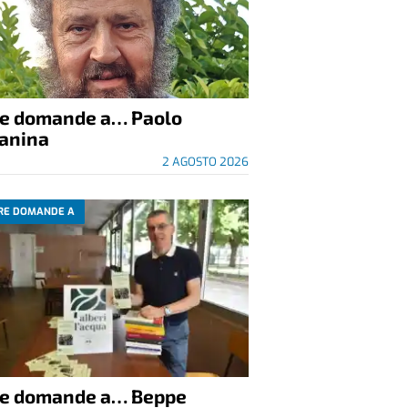
re domande a… Paolo
anina
2 AGOSTO 2026
RE DOMANDE A
re domande a… Beppe