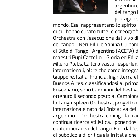
argentini
del tango
protagonist
mondo. Essi rappresentano lo spirito s
di cui hanno curato tutte le coreogra
Orchestra con l’esecuzione dal vivo di
del tango. Neri Piliu e Yanina Quinon
di Stile di Tango Argentino (ACETA) di
maestri Pupi Castello, Gloria ed Edu
Milena Plebs. La loro vasta esperienza
internazionali, oltre che come insegn
Giappone, Italia, Francia, Inghilterr
Buenos Aires, classificandosi al prim
Enscenario; sono Campioni del Festiv
ottenuto il secondo posto al Campio
la Tango Spleen Orchestra, progetto 
internazionale nato dall’iniziativa de
argentino. L’orchestra coniuga la tr
continua ricerca stilistica, ponendos
contemporanea del tango. Fin dall’es
di pubblico e di critica sia in Italia c