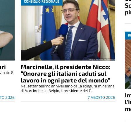
CONSIGLIO REGIONALE
Sc
pi
R
ri
Marcinelle, il presidente Nicco:
“Onorare gli italiani caduti sul
sabato 8
.
lavoro in ogni parte del mondo”
Nel settantesimo anniversario della sciagura mineraria
di Marcinelle, in Belgio, il presidente del C...
Im
TO 2026
7 AGOSTO 2026
l’
ma