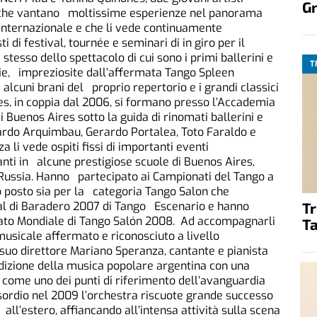
G
 che vantano moltissime esperienze nel panorama
 internazionale e che li vede continuamente
i di festival, tournée e seminari di in giro per il
tesso dello spettacolo di cui sono i primi ballerini e
T
fie, impreziosite dall’affermata Tango Spleen
 alcuni brani del proprio repertorio e i grandi classici
es, in coppia dal 2006, si formano presso l’Accademia
 Buenos Aires sotto la guida di rinomati ballerini e
ardo Arquimbau, Gerardo Portalea, Toto Faraldo e
 li vede ospiti fissi di importanti eventi
anti in alcune prestigiose scuole di Buenos Aires,
a eRussia. Hanno partecipato ai Campionati del Tango a
o posto sia per la categoria Tango Salon che
T
al di Baradero 2007 di Tango Escenario e hanno
nato Mondiale di Tango Salón 2008. Ad accompagnarli
Ta
musicale affermato e riconosciuto a livello
l suo direttore Mariano Speranza, cantante e pianista
adizione della musica popolare argentina con una
i come uno dei punti di riferimento dell’avanguardia
ordio nel 2009 l’orchestra riscuote grande successo
he all’estero, affiancando all’intensa attività sulla scena