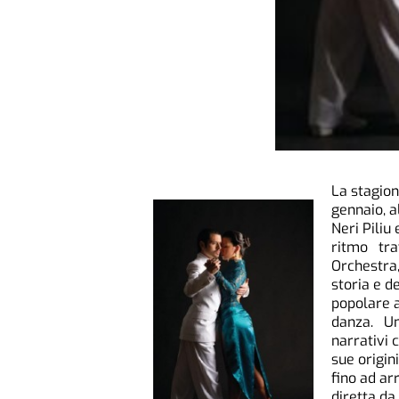
La stagion
gennaio, a
Neri Piliu
ritmo trav
Orchestra,
storia e d
popolare a
danza. Una
narrativi 
sue origin
fino ad ar
diretta da