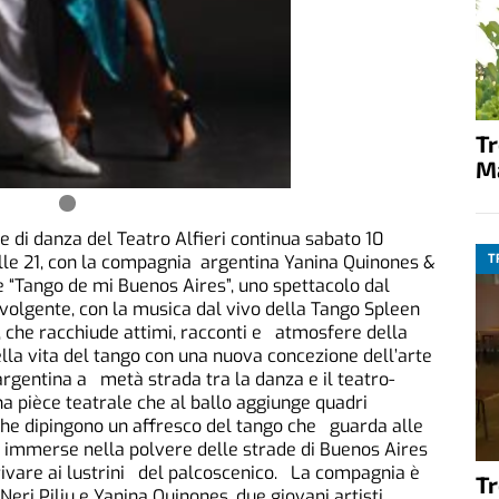
T
M
e di danza del Teatro Alfieri continua sabato 10
T
lle 21, con la compagnia argentina Yanina Quinones &
 e “Tango de mi Buenos Aires”, uno spettacolo dal
olgente, con la musica dal vivo della Tango Spleen
 che racchiude attimi, racconti e atmosfere della
ella vita del tango con una nuova concezione dell’arte
rgentina a metà strada tra la danza e il teatro-
 pièce teatrale che al ballo aggiunge quadri
che dipingono un affresco del tango che guarda alle
i immerse nella polvere delle strade di Buenos Aires
rivare ai lustrini del palcoscenico. La compagnia è
T
 Neri Piliu e Yanina Quinones, due giovani artisti