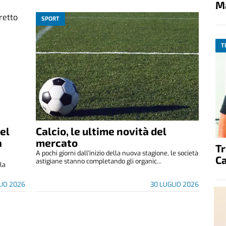
M
SPORT
T
del
Calcio, le ultime novità del
a
mercato
T
A pochi giorni dall'inizio della nuova stagione, le società
C
astigiane stanno completando gli organic...
lla
LIO 2026
30 LUGLIO 2026