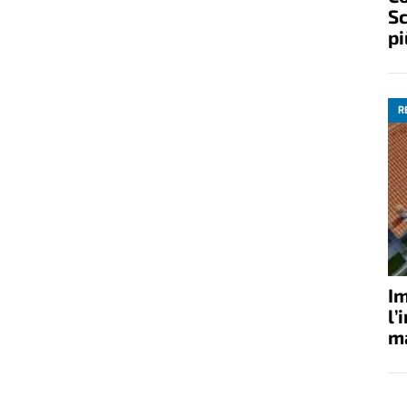
Sc
pi
R
Im
l’
ma