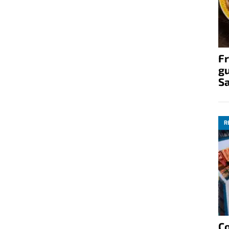
Fr
gu
S
R
C