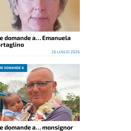
re domande a… Emanuela
rtaglino
26 LUGLIO 2026
RE DOMANDE A
re domande a… monsignor