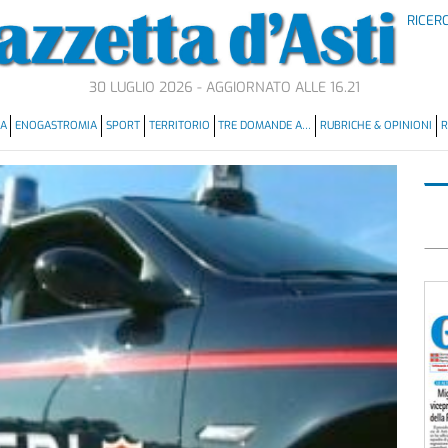
RICER
30 LUGLIO 2026 - AGGIORNATO ALLE 16.21
MA
ENOGASTROMIA
SPORT
TERRITORIO
TRE DOMANDE A…
RUBRICHE & OPINIONI
R