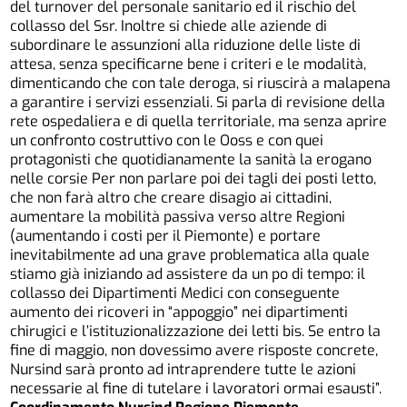
del turnover del personale sanitario ed il rischio del
collasso del Ssr. Inoltre si chiede alle aziende di
subordinare le assunzioni alla riduzione delle liste di
attesa, senza specificarne bene i criteri e le modalità,
dimenticando che con tale deroga, si riuscirà a malapena
a garantire i servizi essenziali. Si parla di revisione della
rete ospedaliera e di quella territoriale, ma senza aprire
un confronto costruttivo con le Ooss e con quei
protagonisti che quotidianamente la sanità la erogano
nelle corsie Per non parlare poi dei tagli dei posti letto,
che non farà altro che creare disagio ai cittadini,
aumentare la mobilità passiva verso altre Regioni
(aumentando i costi per il Piemonte) e portare
inevitabilmente ad una grave problematica alla quale
stiamo già iniziando ad assistere da un po di tempo: il
collasso dei Dipartimenti Medici con conseguente
aumento dei ricoveri in “appoggio” nei dipartimenti
chirugici e l’istituzionalizzazione dei letti bis. Se entro la
fine di maggio, non dovessimo avere risposte concrete,
Nursind sarà pronto ad intraprendere tutte le azioni
necessarie al fine di tutelare i lavoratori ormai esausti”.