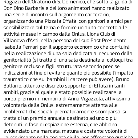
Ragazzi dell’Oratorio di S. Domenico, che sotto la guida di
Don Dino Barberis e dei loro animatori hanno realizzato
una serie di incontri sull’argomento carcerario,
organizzando una Pizzata Effatà, con genitori e amici per
sensibilizzare sul tema e fornire un aiuto concreto alle
attività messe in campo dalla Onlus. Lions Club di
Villanova d’Asti, nella persona del suo Past Presidente
Isabella Ferrari per il supporto economico che confluirà
nella realizzazione di una sala dedicata al recupero della
genitorialità (si tratta di una sala destinata ai colloqui tra
genitore recluso e figli, strutturata secondo precise
indicazioni al fine di evitare quanto più possibile l’impatto
traumatico che sui bambini il carcere può avere). Bruno
Ballario, attento e discreto supporter di Effatà in tanti
ambiti, grazie al quale è stato possibile realizzare la
borza premio in memoria di Anna Vigazzola, attivissima
volontaria della Onlus, estremamente attenta alle
problematiche sociali, prematuramente scomparsa: si
tratta di un premio annuale destinato ad uno o più
detenuti in fase di espiazione esterna, che abbiano
evidenziato una marcata, matura e costante volontà di
reinserimento nella società civile, per affrontare qualche