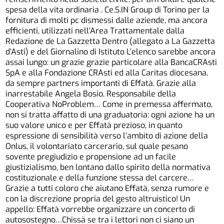
spesa della vita ordinaria . Ce.S.IN Group di Torino per la
fornitura di molti pc dismessi dalle aziende, ma ancora
efficienti, utilizzati nell’Area Trattamentale dalla
Redazione de La Gazzetta Dentro (allegato a La Gazzetta
d’Asti) e del Giornalino di Istituto L’elenco sarebbe ancora
assai lungo: un grazie grazie particolare alla BancaCRAsti
SpA e alla Fondazione CRAsti ed alla Caritas diocesana,
da sempre partners importanti di Effatà. Grazie alla
inarrestabile Angela Bosio, Responsabile della
Cooperativa NoProblem… Come in premessa affermato,
non si tratta affatto di una graduatoria: ogni azione ha un
suo valore unico e per Effatà prezioso, in quanto
espressione di sensibilità verso l’ambito di azione della
Onlus, il volontariato carcerario, sul quale pesano
sovente pregiudizio e propensione ad un facile
giustizialismo, ben lontano dallo spirito della normativa
costituzionale e della funzione stessa del carcere…
Grazie a tutti coloro che aiutano Effatà, senza rumore e
con la discrezione propria del gesto altruistico! Un
appello: Effatà vorrebbe organizzare un concerto di
autosostegno…Chissà se tra i lettori non ci siano un