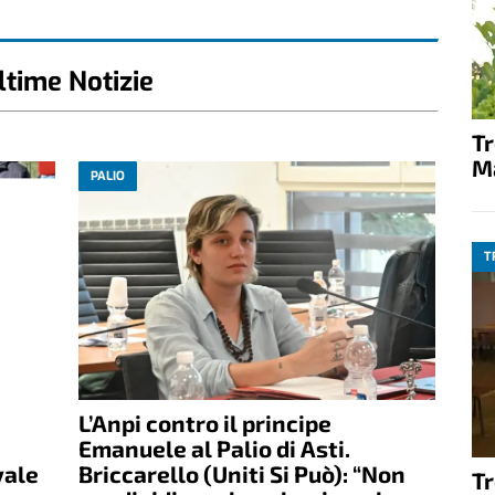
ltime Notizie
T
M
PALIO
T
L’Anpi contro il principe
Emanuele al Palio di Asti.
vale
Briccarello (Uniti Si Può): “Non
T