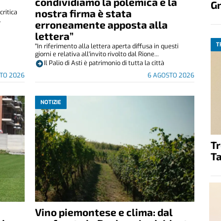
condividiamo la polemica e la
G
nostra firma è stata
critica
.
erroneamente apposta alla
lettera”
T
"In riferimento alla lettera aperta diffusa in questi
giorni e relativa all'invito rivolto dal Rione...
Il Palio di Asti è patrimonio di tutta la città
TO 2026
6 AGOSTO 2026
NOTIZIE
T
Ta
Vino piemontese e clima: dal