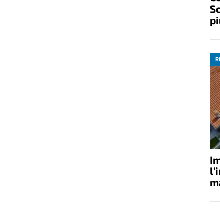
Sc
pi
R
Im
l’
ma