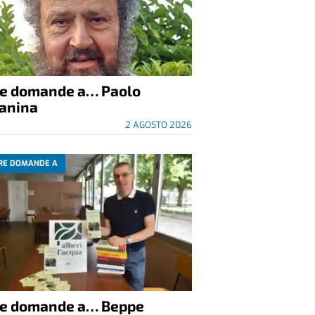
re domande a… Paolo
anina
2 AGOSTO 2026
RE DOMANDE A
re domande a… Beppe