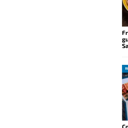
Fr
gu
S
R
C