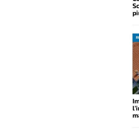
Sc
pi
R
Im
l’
ma