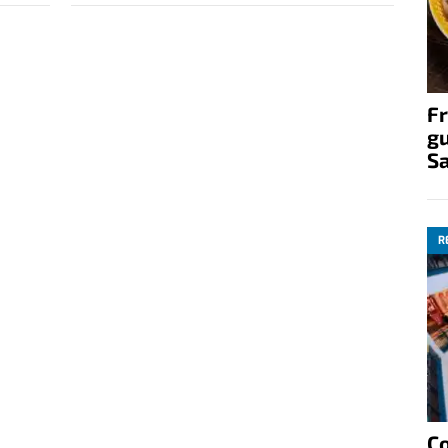
Fr
gu
S
R
C