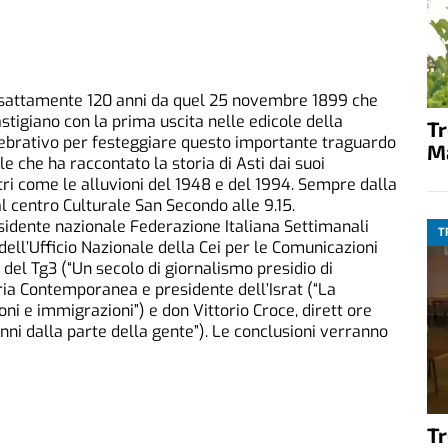
sattamente 120 anni da quel 25 novembre 1899 che
stigiano con la prima uscita nelle edicole della
T
elebrativo per festeggiare questo importante traguardo
M
e che ha raccontato la storia di Asti dai suoi
stri come le alluvioni del 1948 e del 1994. Sempre dalla
l centro Culturale San Secondo alle 9.15.
sidente nazionale Federazione Italiana Settimanali
T
 dell’Ufficio Nazionale della Cei per le Comunicazioni
e del Tg3 (“Un secolo di giornalismo presidio di
oria Contemporanea e presidente dell’Israt (“La
ni e immigrazioni”) e don Vittorio Croce, dirett ore
nni dalla parte della gente”). Le conclusioni verranno
T