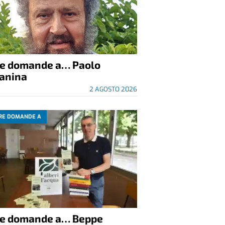
re domande a… Paolo
anina
2 AGOSTO 2026
RE DOMANDE A
re domande a… Beppe