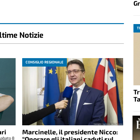
G
T
ltime Notizie
CONSIGLIO REGIONALE
T
Ta
ri
Marcinelle, il presidente Nicco:
“Onorare gli italiani caduti sul
sabato 8