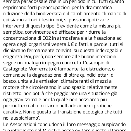
sembra paradossale che in un periodo in cui tutti quanto
esprimono forti preoccupazioni per la drammatica
riduzione della biodiversità e il cambiamento climatico di
cui siamo attoniti testimoni, si possano ipotizzare
interventi di questo tipo. È evidente come la misura più
semplice, convincente ed efficace per ridurre la
concentrazione di CO2 in atmosfera sia la fissazione ad
opera degli organismi vegetali. E difatti, a parole, tutti si
dichiarano fermamente convinti su questa inderogabile
esigenza. Poi, però, non sempre alle buone intenzioni
segue un analogo impegno concreto. L’esempio di
Castagnole Monferrato è lampante: la distruzione, o
comunque la degradazione, di oltre quindici ettari di
bosco, unita alle emissioni climalteranti di mezzi a
motore che circoleranno in uno spazio relativamente
ristretto, non potrà che peggiorare una situazione già
oggi gravissima e per la quale non possiamo più
permetterci alcun ritardo nell’adozione di pratiche
curative. Non è questa la transizione ecologica che tutti
noi auspichiamo”.
Le Associazioni concludono il loro messaggio auspicando
“un intervento del Ministro possa evitare questo ulteriore