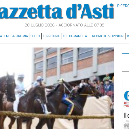
RICER
20 LUGLIO 2026 - AGGIORNATO ALLE 07.35
MA
ENOGASTROMIA
SPORT
TERRITORIO
TRE DOMANDE A…
RUBRICHE & OPINIONI
R