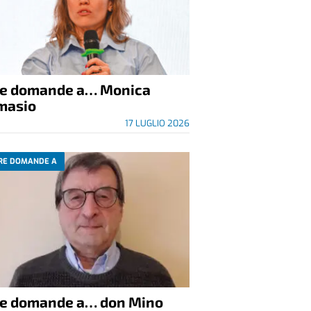
re domande a… Monica
masio
17 LUGLIO 2026
RE DOMANDE A
re domande a… don Mino