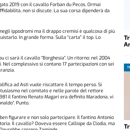
gato 2019 con il cavallo Forban du Pecos. Ormai
 affidabilità, non si discute. La sua corsa dipenderà da
e negli ippodromi ma il drappo cremisi è qualcosa di più
T
istarlo. In grande forma. Sulla “carta” il top. Lo
A
 ci sarà il cavallo “Borghesia”. Un ritorno: nel 2004
si. Nel complessivo si contano 17 partecipazioni con sei
T
aranzia.
lifica ad Asti vuole riscattare il tempo perso. Si
Entusiasmo nel comitato e nelle parole del rettore
1981 il fantino Renato Magari era definito Maradona, vi
naldo”. Punto.
en figurare e non solo partecipare. Il fantino Antonio
ttoria. Il cavallo? Doveva essere Calliope da Clodia, ma
T
. Dovrebbe correre Zaminde.