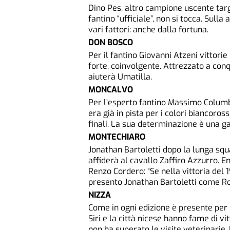
Dino Pes, altro campione uscente tar
fantino “ufficiale”, non si tocca. Sulla
vari fattori: anche dalla fortuna.
DON BOSCO
Per il fantino Giovanni Atzeni vittori
forte, coinvolgente. Attrezzato a conqu
aiuterà Umatilla.
MONCALVO
Per l’esperto fantino Massimo Columbu
era già in pista per i colori biancoros
finali. La sua determinazione è una g
MONTECHIARO
Jonathan Bartoletti dopo la lunga squa
affiderà al cavallo Zaffiro Azzurro. 
Renzo Cordero: “Se nella vittoria del 
presento Jonathan Bartoletti come Ro
NIZZA
Come in ogni edizione è presente per b
Siri e la città nicese hanno fame di vi
non ha superato le visite veterinarie