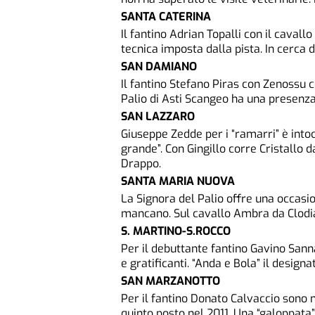
SANTA CATERINA
Il fantino Adrian Topalli con il cavall
tecnica imposta dalla pista. In cerca d
SAN DAMIANO
Il fantino Stefano Piras con Zenossu 
Palio di Asti Scangeo ha una presenza 
SAN LAZZARO
Giuseppe Zedde per i “ramarri” è intoc
grande”. Con Gingillo corre Cristallo da
Drappo.
SANTA MARIA NUOVA
La Signora del Palio offre una occasio
mancano. Sul cavallo Ambra da Clodi
S. MARTINO-S.ROCCO
Per il debuttante fantino Gavino Sann
e gratificanti. “Anda e Bola” il designa
SAN MARZANOTTO
Per il fantino Donato Calvaccio sono no
quinto posto nel 2011. Una “galoppata