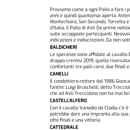
Proviamo come a ogni Palio a fare i p
anni e quindi quantomai aperta. Atten
Montechiaro, San Secondo, Torretta e 
d’Italia, il Palio di Asti (le prime not
sulle accoppiate partecipanti. Nessun
indicazioni e indiscrezioni. Da non so
BALDICHIERI
Le speranze sono affidate al cavallo B
drappo cremisi 2019, quella riservata
confortanti: tre palii corsi, due finali 
CANELLI
Il condottiero-rettore dal 1986 Gianca
fantini: Luigi Bruschelli, detto Trecci
che ad Asti Trecciolino non ha mai br
CASTELL’ALFERO
Con il cavallo Vanadio da Clodia c’è il
potrebbe dare una impronta alla sua p
otto finali e una vittoria.
CATTEDRALE