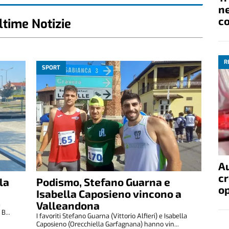
ne
co
ltime Notizie
R
SPORT
A
cr
la
Podismo, Stefano Guarna e
op
Isabella Caposieno vincono a
Valleandona
a
B...
I favoriti Stefano Guarna (Vittorio Alfieri) e Isabella
Caposieno (Orecchiella Garfagnana) hanno vin...