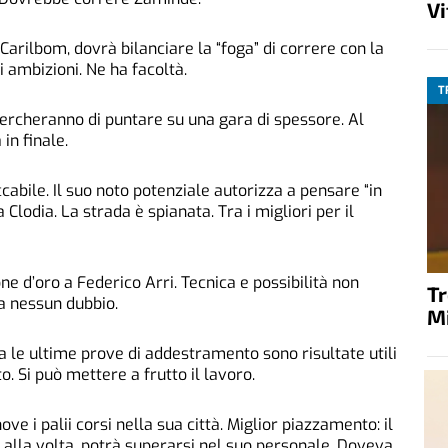
V
o Carilbom, dovrà bilanciare la “foga” di correre con la
i ambizioni. Ne ha facoltà.
T
cercheranno di puntare su una gara di spessore. Al
in finale.
cabile. Il suo noto potenziale autorizza a pensare “in
 Clodia. La strada è spianata. Tra i migliori per il
ne d’oro a Federico Arri. Tecnica e possibilità non
T
a nessun dubbio.
M
a le ultime prove di addestramento sono risultate utili
to. Si può mettere a frutto il lavoro.
ve i palii corsi nella sua città. Miglior piazzamento: il
” alla volta, potrà superarsi nel suo personale. Doveva