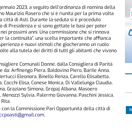
0 gennaio 2023, a seguito dell’ordinanza di nomina della
 Maurizio Rasero che si è riunita per la prima volta
 città di Asti. Durante la seduta si è proceduto
io di Presidenza e si sono gettate le basi per poter
 nei prossimi anni. Una commissione che si rinnova
 la continuità”, una scelta importante che affianca
esperienza e nuovi stimoli che giocheranno un ruolo
te alla tutela dei diritti di tutti gli abitanti che vivono
igliere Comunali Donne, dalla Consigliera di Parità
 e da: Arfinengo Piera, Baldovino Piero, Barile Anna,
Bertucci Eleonora, Binello Renza, Carello Elisabetta,
, Cocchi Elisa, Conese Monica, Di Vallelunga Claudia,
ina, Graziano Simona, Gropaj Albana, Masoero
 Menozzi Sylvia, Palermo Giovanna, Paschini Jessica,
 Rita.
 con la Commissione Pari Opportunità della città di
T
ccpoasti@gmail.com
.