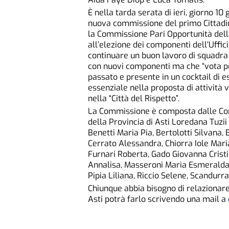
È nella tarda serata di ieri, giorno 1
nuova commissione del primo Cittadino
la Commissione Pari Opportunità della
all’elezione dei componenti dell’Uffic
continuare un buon lavoro di squadra
con nuovi componenti ma che “vota per
passato e presente in un cocktail di 
essenziale nella proposta di attività vol
nella “Città del Rispetto”.
La Commissione è composta dalle Cons
della Provincia di Asti Loredana Tuzii
Benetti Maria Pia, Bertolotti Silvana, 
Cerrato Alessandra, Chiorra Iole Maria
Furnari Roberta, Gado Giovanna Crist
Annalisa, Masseroni Maria Esmeralda,
Pipia Liliana, Riccio Selene, Scandurra
Chiunque abbia bisogno di relazionare
Asti potrà farlo scrivendo una mail a