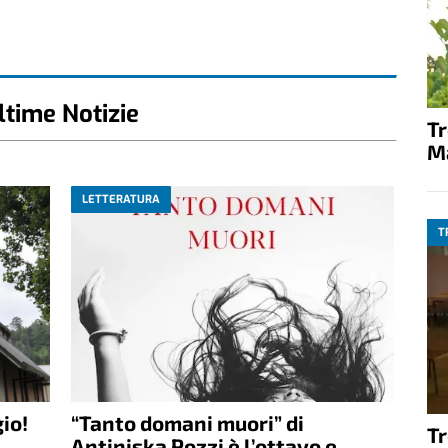
ltime Notizie
T
M
LETTERATURA
T
io!
“Tanto domani muori” di
T
Antiniska Pozzi è l’ottavo e