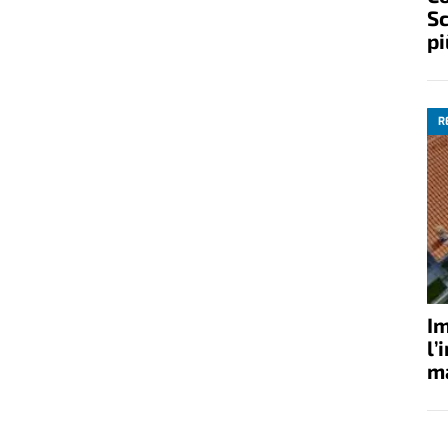
Sc
pi
R
Im
l’
ma