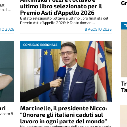
G
ultimo libro selezionato per il
(Mt
 di ...
Premio Asti d’Appello 2026
È stato selezionato l’ottavo e ultimo libro finalista del
Premio Asti d’Appello 2026: è Tanto domani...
T
TO 2026
8 AGOSTO 2026
CONSIGLIO REGIONALE
T
Ta
ri
Marcinelle, il presidente Nicco:
“Onorare gli italiani caduti sul
sabato 8
.
lavoro in ogni parte del mondo”
Nel settantesimo anniversario della sciagura mineraria