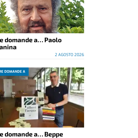
re domande a… Paolo
anina
2 AGOSTO 2026
RE DOMANDE A
re domande a… Beppe