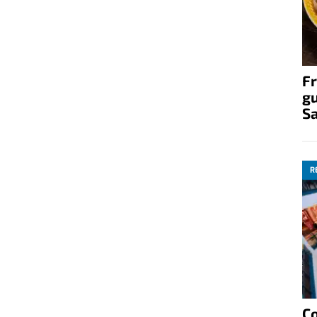
Fr
gu
S
R
C