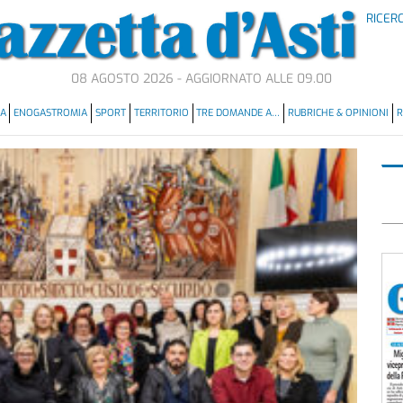
RICER
08 AGOSTO 2026 - AGGIORNATO ALLE 09.00
MA
ENOGASTROMIA
SPORT
TERRITORIO
TRE DOMANDE A…
RUBRICHE & OPINIONI
R