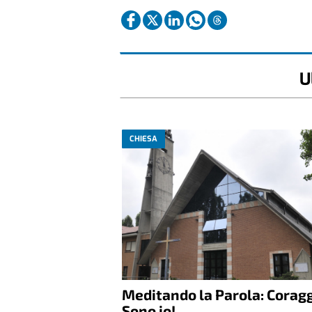
U
CHIESA
Meditando la Parola: Coragg
Sono io!