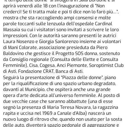
aprirà venerdì alle 18 con l’inaugurazione di “Non
crederci! Se ti tratta male e poi ti dice non lo farò più…”,
mostra che sta raccogliendo ampi consensi e molte
parole toccanti sulle lenzuola dell’ospedale Cardinal
Massaia su cui i visitatori sono invitati a scrivere le loro
impressioni. Con le autorità saranno presenti le autrici
Laura Nosenzo e Giorgia Sanlorenzo insieme ai volontari
di Mani Colorate, associazione presieduta da Piero
Baldovino che gestisce il Progetto SOS donna, sostenuto
da Consiglio regionale (Consulta delle Elette e Consulta
Femminile), Cisa, Cogesa, Anci Piemonte, Soroptimist Club
di Asti, Fondazione CRAT, Banca di Asti.
Seguirà la presentazione di “Piazza delle donne”, piano
per la riqualificazione di uno spazio urbano degradato,
davanti al Municipio, che ospiterà anche una grande
opera d’arte dedicata all’universo femminile. Al posto di
due vecchie case che saranno abbattute (una di esse
segnò la presenza di Maria Teresa Novara, la ragazzina
rapita e uccisa nel 1969 a Canale d’Alba) nascerà un
nuovo luogo di ritrovo che, quando non usato per la sosta
delle auto, diventerà spazio pedonale di aggregazione e