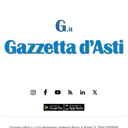
Gazzetta d'Asti s.r.l.Via Monsignor Umberto Rossi, 6 P.IVA-C.F. 01542300056