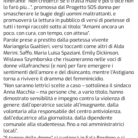
itinerante “Non crederci! Se ti tratta male e poi ti dice non
lo farò più…”, promossa dal Progetto SOS donna per
smascherare le bugie degli uomini maltrattanti, e
promuoverà la lettura in pubblico di versi di poetesse di
tutti i tempi raccolti sotto al titolo: “Amami ancora un
poco, con cura, con tempo, con attesa”.
Parole prese a prestito dalla poetessa vivente
Mariangela Gualtieri, versi toccanti come altri di Alda
Merini, Saffo, Maria Luisa Spaziani, Emily Dickinson,
Wislawa Szymborska che risuoneranno nelle voci di
donne villafranchesi (e non) per fare emergere i
sentimenti dell’amore e del disincanto, mentre l’Astigiano
torna a rivivere il dramma del femminicidio.
“Non saranno lettrici scelte a caso – sottolinea il sindaco
Anna Macchia – ma persone che, a vario titolo, hanno
dimostrato sensibilità e impegno contro la violenza di
genere: dall’operatrice sociale all’insegnante, dalla
volontaria alla responsabile del centro antiviolenza,
dall’educatrice alla giornalista, dalla dipendente
comunale alla studentessa, fino a noi amministratrici
locali”.
“Il tempo delle donne” si svolgerà in Sala Bordone e si