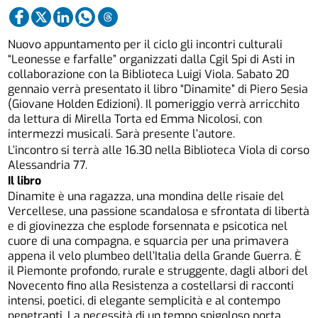
Nuovo appuntamento per il ciclo gli incontri culturali
“Leonesse e farfalle” organizzati dalla Cgil Spi di Asti in
collaborazione con la Biblioteca Luigi Viola. Sabato 20
gennaio verrà presentato il libro “Dinamite” di Piero Sesia
(Giovane Holden Edizioni). Il pomeriggio verrà arricchito
da lettura di Mirella Torta ed Emma Nicolosi, con
intermezzi musicali. Sarà presente l’autore.
L’incontro si terrà alle 16.30 nella Biblioteca Viola di corso
Alessandria 77.
Il libro
Dinamite è una ragazza, una mondina delle risaie del
Vercellese, una passione scandalosa e sfrontata di libertà
e di giovinezza che esplode forsennata e psicotica nel
cuore di una compagna, e squarcia per una primavera
appena il velo plumbeo dell’Italia della Grande Guerra. È
il Piemonte profondo, rurale e struggente, dagli albori del
Novecento fino alla Resistenza a costellarsi di racconti
intensi, poetici, di elegante semplicità e al contempo
penetranti. La necessità di un tempo spigoloso porta