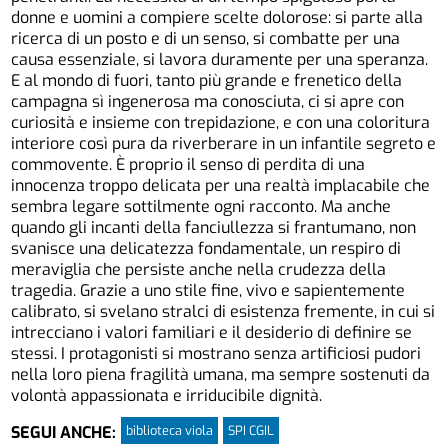
donne e uomini a compiere scelte dolorose: si parte alla
ricerca di un posto e di un senso, si combatte per una
causa essenziale, si lavora duramente per una speranza.
E al mondo di fuori, tanto più grande e frenetico della
campagna sì ingenerosa ma conosciuta, ci si apre con
curiosità e insieme con trepidazione, e con una coloritura
interiore così pura da riverberare in un infantile segreto e
commovente. È proprio il senso di perdita di una
innocenza troppo delicata per una realtà implacabile che
sembra legare sottilmente ogni racconto. Ma anche
quando gli incanti della fanciullezza si frantumano, non
svanisce una delicatezza fondamentale, un respiro di
meraviglia che persiste anche nella crudezza della
tragedia. Grazie a uno stile fine, vivo e sapientemente
calibrato, si svelano stralci di esistenza fremente, in cui si
intrecciano i valori familiari e il desiderio di definire se
stessi. I protagonisti si mostrano senza artificiosi pudori
nella loro piena fragilità umana, ma sempre sostenuti da
volontà appassionata e irriducibile dignità.
biblioteca viola
SPI CGIL
SEGUI ANCHE: