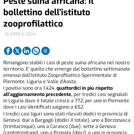
Peste suina africana: il
bollettino dell’istituto
zooprofilattico
16 APRILE 2024
Rimangono stabili i casi di peste suina africana nel nostro
territorio. E’ quello che emerge dal bollettino settimanale
emesso dall’Istituto Zooprofilattico Sperimentale di
Piemonte, Liguria e Valle d’Aosta.
I positivi sono ora 1.424,
quattordici in più rispetto
all’aggiornamento precedente,
per tredici casi segnalati
in Liguria dove il totale cresce a 772; per uno in Piemonte
dove i casi identificati salgono a 652.
I tredici casi liguri sono stati rilevati dodici in provincia di
Genova: due a Bargagli (dodici il totale), uno a Borzonasca
(trentacinque), uno a Carasco (due), sette a Genova
(centotrentuno), uno a Propata (dieci); e uno in provincia