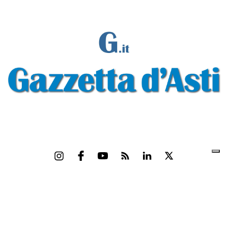
Gazzetta d'Asti s.r.l.Via Monsignor Umberto Rossi, 6 P.IVA-C.F. 01542300056