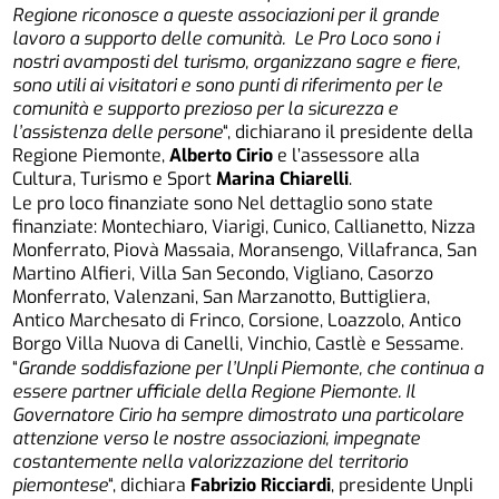
Regione riconosce a queste associazioni per il grande
lavoro a supporto delle comunità. Le Pro Loco sono i
nostri avamposti del turismo, organizzano sagre e fiere,
sono utili ai visitatori e sono punti di riferimento per le
comunità e supporto prezioso per la sicurezza e
l’assistenza delle persone
“, dichiarano il presidente della
Regione Piemonte,
Alberto Cirio
e l’assessore alla
Cultura, Turismo e Sport
Marina Chiarelli
.
Le pro loco finanziate sono Nel dettaglio sono state
finanziate: Montechiaro, Viarigi, Cunico, Callianetto, Nizza
Monferrato, Piovà Massaia, Moransengo, Villafranca, San
Martino Alfieri, Villa San Secondo, Vigliano, Casorzo
Monferrato, Valenzani, San Marzanotto, Buttigliera,
Antico Marchesato di Frinco, Corsione, Loazzolo, Antico
Borgo Villa Nuova di Canelli, Vinchio, Castlè e Sessame.
“
Grande soddisfazione per l’Unpli Piemonte, che continua a
essere partner ufficiale della Regione Piemonte. Il
Governatore Cirio ha sempre dimostrato una particolare
attenzione verso le nostre associazioni, impegnate
costantemente nella valorizzazione del territorio
piemontese
“, dichiara
Fabrizio Ricciardi
, presidente Unpli