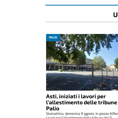
U
PALIO
Asti, iniziati i lavori per
l’allestimento delle tribune
Palio
Stamattina, domenica 9 agosto, in piazza Alfier
lavori per l'allestimento delle tribune del P...