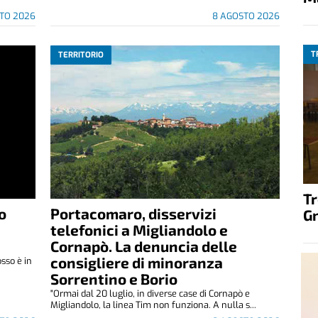
TO 2026
8 AGOSTO 2026
T
TERRITORIO
T
o
Portacomaro, disservizi
G
telefonici a Migliandolo e
Cornapò. La denuncia delle
consigliere di minoranza
osso è in
Sorrentino e Borio
"Ormai dal 20 luglio, in diverse case di Cornapò e
Migliandolo, la linea Tim non funziona. A nulla s...