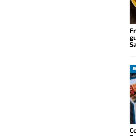
Fr
gu
S
R
C