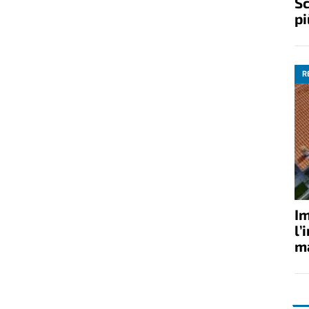
Sc
pi
R
Im
l’
ma