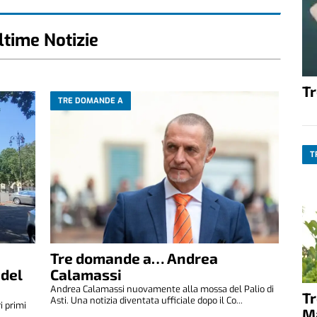
ltime Notizie
T
TRE DOMANDE A
T
Tre domande a… Andrea
 del
Calamassi
Andrea Calamassi nuovamente alla mossa del Palio di
T
Asti. Una notizia diventata ufficiale dopo il Co...
i primi
M