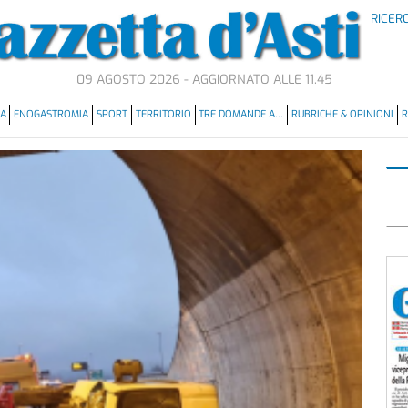
RICER
09 AGOSTO 2026 - AGGIORNATO ALLE 11.45
MA
ENOGASTROMIA
SPORT
TERRITORIO
TRE DOMANDE A…
RUBRICHE & OPINIONI
R