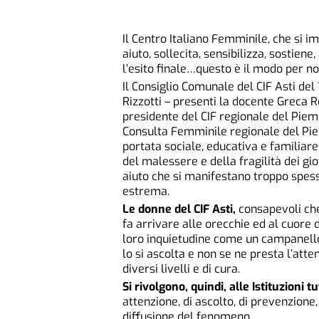
Il Centro Italiano Femminile, che si i
aiuto, sollecita, sensibilizza, sostien
l’esito finale…questo è il modo per no
Il Consiglio Comunale del CIF Asti del
Rizzotti – presenti la docente Greca 
presidente del CIF regionale del Pie
Consulta Femminile regionale del Pie
portata sociale, educativa e familiar
del malessere e della fragilità dei gio
aiuto che si manifestano troppo spesso
estrema.
Le donne del CIF Asti,
consapevoli che
fa arrivare alle orecchie ed al cuore d
loro inquietudine come un campanell
lo si ascolta e non se ne presta l’att
diversi livelli e di cura.
Si rivolgono, quindi, alle Istituzioni tu
attenzione, di ascolto, di prevenzione,
diffusione del fenomeno .