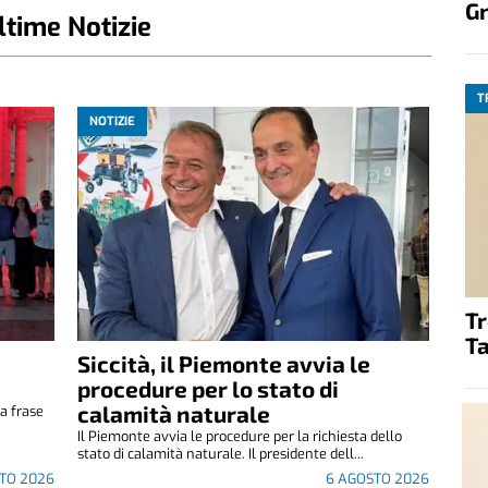
G
ltime Notizie
T
NOTIZIE
T
Ta
Siccità, il Piemonte avvia le
e
procedure per lo stato di
calamità naturale
a frase
.
Il Piemonte avvia le procedure per la richiesta dello
stato di calamità naturale. Il presidente dell...
TO 2026
6 AGOSTO 2026