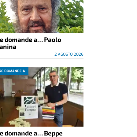
re domande a… Paolo
anina
2 AGOSTO 2026
RE DOMANDE A
re domande a… Beppe