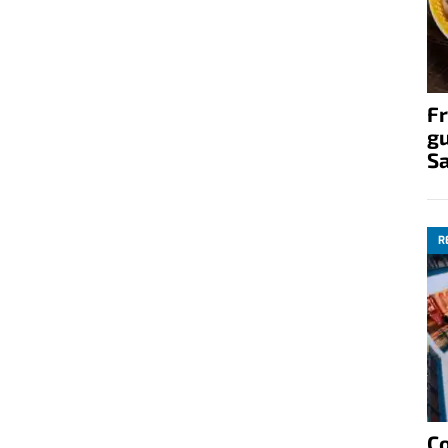
Fr
gu
S
R
C