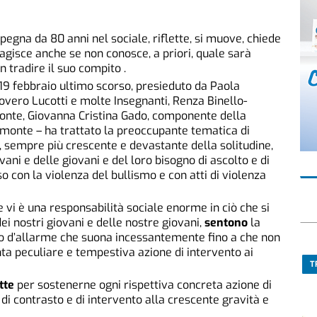
mpegna da 80 anni nel sociale, riflette, si muove, chiede
e, agisce anche se non conosce, a priori, quale sarà
n tradire il suo compito .
 19 febbraio ultimo scorso, presieduto da Paola
Rovero Lucotti e molte Insegnanti, Renza Binello-
monte, Giovanna Cristina Gado, componente della
monte – ha trattato la preoccupante tematica di
e, sempre più crescente e devastante della solitudine,
vani e delle giovani e del loro bisogno di ascolto e di
 con la violenza del bullismo e con atti di violenza
 vi è una responsabilità sociale enorme in ciò che si
ei nostri giovani e delle nostre giovani,
sentono
la
o d’allarme che suona incessantemente fino a che non
enta peculiare e tempestiva azione di intervento ai
T
tte
per sostenerne ogni rispettiva concreta azione di
 di contrasto e di intervento alla crescente gravità e