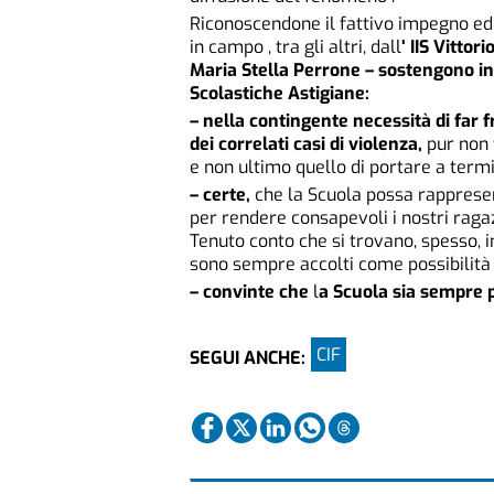
Riconoscendone il fattivo impegno edu
in campo , tra gli altri, dall
‘ IIS Vittor
Maria Stella Perrone
–
s
ostengono in 
Scolastiche Astigiane:
– nella contingente necessità
di far 
dei correlati casi di violenza,
pur non 
e non ultimo quello di portare a term
– certe,
che la Scuola possa rapprese
per rendere consapevoli i nostri raga
Tenuto conto che si trovano, spesso, i
sono sempre accolti come possibilità 
– convinte che
l
a Scuola sia sempre p
CIF
SEGUI ANCHE: