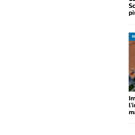
Sc
pi
R
Im
l’
ma