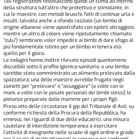
Tali registrazioni restituiscono quindi un clima all’interno
della struttura tutt’altro che protettivo e stimolante, in
cui le maestre, con metodi bruschi, fatti di continue urla e
insulti, talvolta anche a sfondo razziale (un bimbo di
origine albanese viene apostrofato con epiteti oltraggiosi,
mentre un altro di colore viene ripetutamente chiamato
“zulu”) sembrano voler impedire ai bimbi di dare sfogo al
più fondamentale istinto per un bimbo in tenera età:
quello per il gioco.
Le indagini hanno inoltre rilevato episodi quantomeno
discutibili sotto il profilo igienico-sanitario: a una bimba
sarebbe stato somministrato un alimento prelevato dalla
spazzatura; una delle maestre avrebbe frugato negli
zainetti per “prelevare” e “assaggiare” (a volte con le
mani, a volte con le posate personali dei bimbi stessi) le
pietanze preparate dalle mamme per i propri figli.
Preso atto delle circostanze il gip del Tribunale di Asti, su
conforme richiesta della Procura della Repubblica, ha
emesso, nei riguardi di due delle educatrici, una misura
cautelare di interdizione temporanea a esercitare
l’attività di insegnante nelle scuole di ogni ordine e grado
per il reato di maltrattamenti in concorso nei confronti