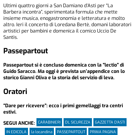
Ultimi quattro giorni a San Damiano d’Asti per “La
Barbera incontra”, sperimentata formula che mette
insieme musica, enogastronomia e letteratura e molto
altro. Ieri il concerto di Loredana Bertè, domani laboratori
artistici per bambini e domenica il comico Uccio De
Santis.
Passepartout
Passepartout si è concluso domenica con la “lectio” di
Guido Saracco. Ma oggi è prevista un’appendice con lo
storico Gianni Oliva e la storia del servizio di leva.
Oratori
“Dare per ricevere”: ecco i primi gemellaggi tra centri
estivi.
CARABINIERI
DL SICUREZZA
GAZZETTA D'ASTI
SEGUI ANCHE:
IN EDICOLA
la locandina
PASSEPARTOUT
PRIMA PAGINA