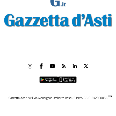
Gazzetta d'Asti s.r.l.Via Monsignor Umberto Rossi, 6 P.IVA-C.F. 01542300056
Feed RSS
Contatti e Pubblicità
Abbonamenti
Amministrazione
trasparente
Norme Editoriali
Privacy Policy
Cookie Policy