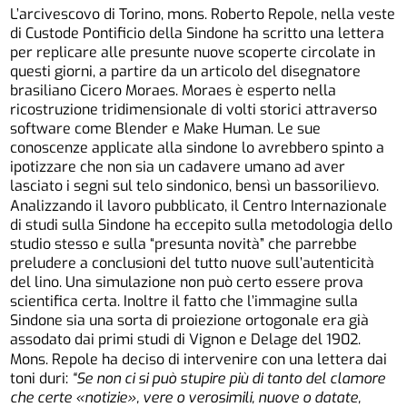
L’arcivescovo di Torino, mons. Roberto Repole, nella veste
di Custode Pontificio della Sindone ha scritto una lettera
per replicare alle presunte nuove scoperte circolate in
questi giorni, a partire da un articolo del disegnatore
brasiliano Cicero Moraes. Moraes è esperto nella
ricostruzione tridimensionale di volti storici attraverso
software come Blender e Make Human. Le sue
conoscenze applicate alla sindone lo avrebbero spinto a
ipotizzare che non sia un cadavere umano ad aver
lasciato i segni sul telo sindonico, bensì un bassorilievo.
Analizzando il lavoro pubblicato, il Centro Internazionale
di studi sulla Sindone ha eccepito sulla metodologia dello
studio stesso e sulla “presunta novità” che parrebbe
preludere a conclusioni del tutto nuove sull’autenticità
del lino. Una simulazione non può certo essere prova
scientifica certa. Inoltre il fatto che l’immagine sulla
Sindone sia una sorta di proiezione ortogonale era già
assodato dai primi studi di Vignon e Delage del 1902.
Mons. Repole ha deciso di intervenire con una lettera dai
toni duri:
“Se non ci si può stupire più di tanto del clamore
che certe «notizie», vere o verosimili, nuove o datate,