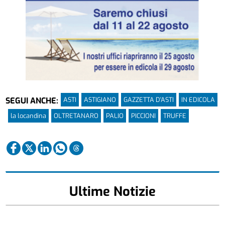
ASTI
ASTIGIANO
GAZZETTA D'ASTI
IN EDICOLA
SEGUI ANCHE:
la locandina
OLTRETANARO
PALIO
PICCIONI
TRUFFE
Ultime Notizie