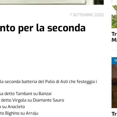
7 SETTEMBRE 2025
onto per la seconda
T
M
T
 la seconda batteria del Palio di Asti che festeggia i
ssa detto Tambani su Banzai
 detto Virgola su Diamante Sauro
a su Anacleto
T
to Bighino su Arraju