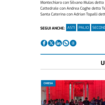
Montechiaro con Silvano Mulas detto 
Cattedrale con Andrea Coghe detto T
Santa Caterina con Adrian Topalli det
ASTI
PALIO
SECON
SEGUI ANCHE:
U
CHIESA