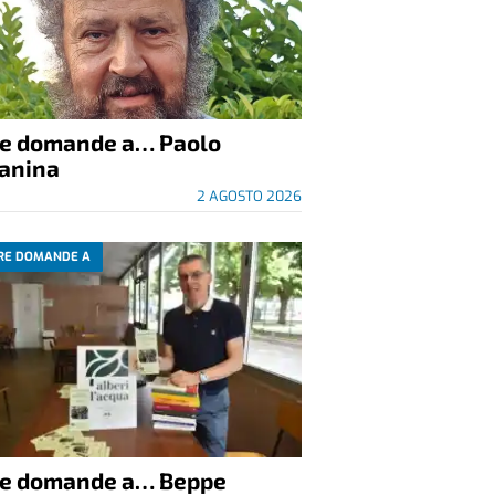
re domande a… Paolo
anina
2 AGOSTO 2026
RE DOMANDE A
re domande a… Beppe