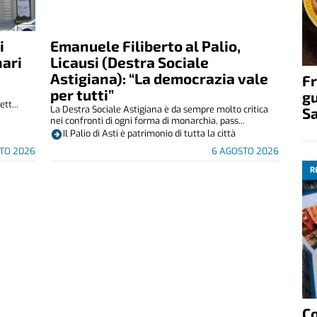
i
Emanuele Filiberto al Palio,
nari
Licausi (Destra Sociale
Astigiana): “La democrazia vale
Fr
per tutti”
gu
tt...
La Destra Sociale Astigiana è da sempre molto critica
S
nei confronti di ogni forma di monarchia, pass...
Il Palio di Asti è patrimonio di tutta la città
TO 2026
6 AGOSTO 2026
R
C