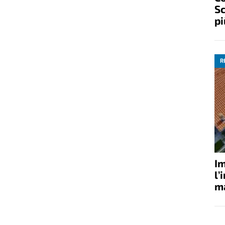
Sc
pi
R
Im
l’
ma