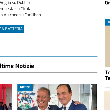
G
Voglia su Dubbio
empesta su Cicala
to Vulcano su Carillbon
T
DA BATTERIA
ltime Notizie
T
Ta
NOTIZIE