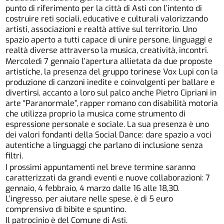
punto di riferimento per la città di Asti
con l’intento di
costruire reti sociali, educative e culturali valorizzando
artisti, associazioni e realtà attive sul territorio.
Uno
spazio aperto a tutti capace di unire persone, linguaggi e
realtà diverse attraverso la musica, creatività, incontr
i
.
Mercoledì 7 gennaio l’apertura allietata da due proposte
artistiche, la presenza del gruppo torinese Vox Lupi con la
produzione di canzoni inedite e coinvolgenti per ballare e
divertirsi, accanto a loro sul palco anche Pietro Cipriani in
arte “Paranormale”, rapper romano con disabilità motoria
che utilizza proprio la musica come strumento di
espressione personale e sociale. La sua presenza è uno
dei valori fondanti della Social Dance: dare spazio a voci
autentiche a linguaggi che parlano di inclusione senza
filtri.
I prossimi appuntamenti
nel breve termine
saranno
caratterizzati da grandi eventi
e
nuove collaborazioni
: 7
gennaio, 4 febbraio, 4 marzo
d
alle 16
alle 18,30
.
L’ingresso, per aiutare nelle spese, è di 5 euro
comprensivo di bibite e spuntino.
Il patrocinio è del Comune di Asti.