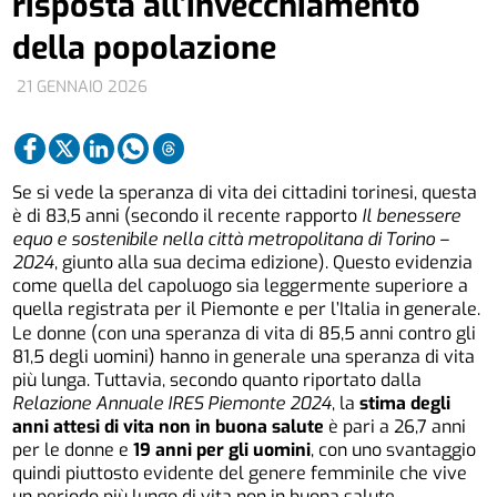
risposta all’invecchiamento
della popolazione
21 GENNAIO 2026
Se si vede la speranza di vita dei cittadini torinesi, questa
è di 83,5 anni (secondo il recente rapporto
Il benessere
equo e sostenibile nella città metropolitana di Torino –
2024
, giunto alla sua decima edizione). Questo evidenzia
come quella del capoluogo sia leggermente superiore a
quella registrata per il Piemonte e per l’Italia in generale.
Le donne (con una speranza di vita di 85,5 anni contro gli
81,5 degli uomini) hanno in generale una speranza di vita
più lunga. Tuttavia, secondo quanto riportato dalla
Relazione Annuale IRES Piemonte 2024
, la
stima degli
anni attesi di vita non in buona salute
è pari a 26,7 anni
per le donne e
19 anni per gli uomini
, con uno svantaggio
quindi piuttosto evidente del genere femminile che vive
un periodo più lungo di vita non in buona salute.