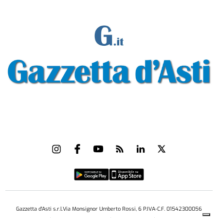
Gazzetta d'Asti s.r.l.Via Monsignor Umberto Rossi, 6 P.IVA-C.F. 01542300056