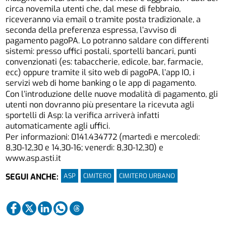
circa novemila utenti che, dal mese di febbraio,
riceveranno via email o tramite posta tradizionale, a
seconda della preferenza espressa, l’avviso di
pagamento pagoPA. Lo potranno saldare con differenti
sistemi: presso uffici postali, sportelli bancari, punti
convenzionati (es: tabaccherie, edicole, bar, farmacie,
ecc) oppure tramite il sito web di pagoPA, l’app IO, i
servizi web di home banking o le app di pagamento.
Con l’introduzione delle nuove modalità di pagamento, gli
utenti non dovranno più presentare la ricevuta agli
sportelli di Asp: la verifica arriverà infatti
automaticamente agli uffici.
Per informazioni: 0141.434772 (martedì e mercoledì:
8,30-12,30 e 14,30-16; venerdì: 8,30-12,30) e
www.asp.asti.it
ASP
CIMITERO
CIMITERO URBANO
SEGUI ANCHE: