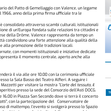
rsario del Patto di Gemellaggio con Valence, un legame
 1966, anno della prima firma ufficiale tra le
 è consolidato attraverso scambi culturali, istituzionali
ione di un’Europa fondata sulle relazioni tra cittadini e
ncese della Drôme, Valence rappresenta da tempo un
ittà condividono una forte attenzione alla qualità della
 e alla promozione delle tradizioni locali.
ornate, con momenti istituzionali e iniziative dedicate
appresenta il momento centrale, aperto anche alla
derà il via alle ore 10.00 con la cerimonia ufficiale
esso la Sala Basso del Teatro Alfieri. A seguire i
 Mazzetti per visitare la mostra
“L’arte del tessuto, il
 aperitivo presso la sede del Consorzio dell’Asti DOCG.
T
e 16.00 in Piazza San Secondo dove si terrà il concerto
Cotti”, con la partecipazione del Conservatoire de
o di maltempo, l’evento si svolgerà presso lo Spazio