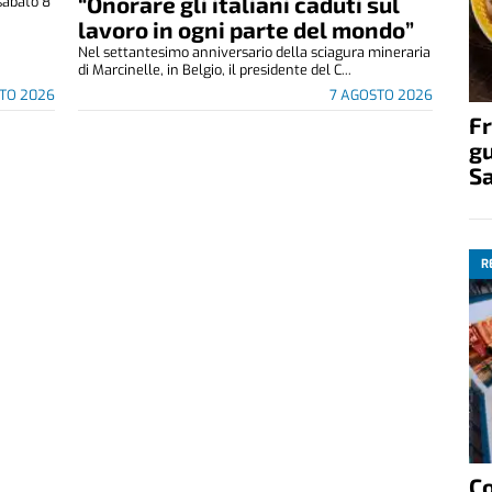
“Onorare gli italiani caduti sul
sabato 8
.
lavoro in ogni parte del mondo”
Nel settantesimo anniversario della sciagura mineraria
di Marcinelle, in Belgio, il presidente del C...
TO 2026
7 AGOSTO 2026
Fr
gu
S
R
C