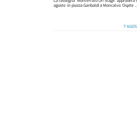
La rassegna “Monferrato On Stage” approderà 
agosto in piazza Garibaldi a Moncalvo. Ospite ..
7 AGOS