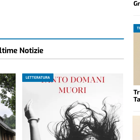
G
T
ltime Notizie
LETTERATURA
T
Ta