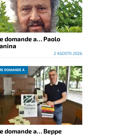
re domande a… Paolo
anina
2 AGOSTO 2026
RE DOMANDE A
re domande a… Beppe