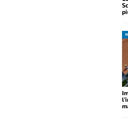
Sc
pi
R
Im
l’
ma