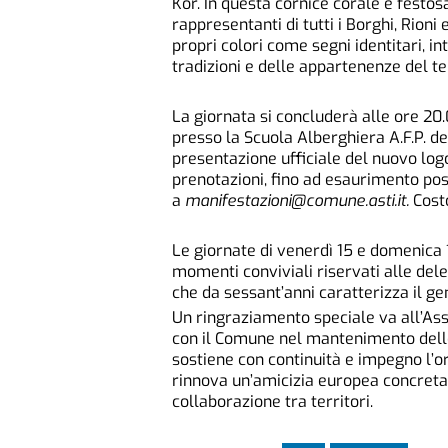
Kor. In questa cornice corale e festosa
rappresentanti di tutti i Borghi, Rioni
propri colori come segni identitari, i
tradizioni e delle appartenenze del ter
La giornata si concluderà alle ore 20.
presso la Scuola Alberghiera A.F.P. de
presentazione ufficiale del nuovo logo
prenotazioni, fino ad esaurimento pos
a
manifestazioni@comune.asti.it
.
Cost
Le giornate di venerdì 15 e domenica 1
momenti conviviali riservati alle del
che da sessant’anni caratterizza il ge
Un ringraziamento speciale va all’Ass
con il Comune nel mantenimento delle 
sostiene con continuità e impegno l’o
rinnova un’amicizia europea concreta
collaborazione tra territori.