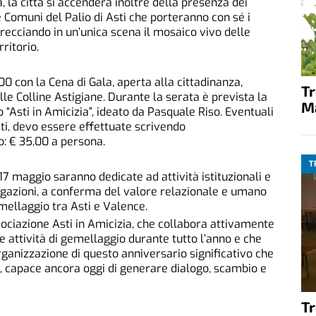
, la città si accenderà inoltre della presenza dei
 e Comuni del Palio di Asti che porteranno con sé i
ntrecciando in un’unica scena il mosaico vivo delle
ritorio.
00 con la Cena di Gala, aperta alla cittadinanza,
T
lle Colline Astigiane. Durante la serata è prevista la
M
 “Asti in Amicizia”, ideato da Pasquale Riso. Eventuali
ti, devo essere effettuate scrivendo
o: € 35,00 a persona.
T
7 maggio saranno dedicate ad attività istituzionali e
egazioni, a conferma del valore relazionale e umano
mellaggio tra Asti e Valence.
ociazione Asti in Amicizia, che collabora attivamente
attività di gemellaggio durante tutto l’anno e che
rganizzazione di questo anniversario significativo che
, capace ancora oggi di generare dialogo, scambio e
T