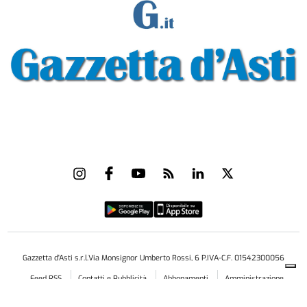
Gazzetta d'Asti s.r.l.Via Monsignor Umberto Rossi, 6 P.IVA-C.F. 01542300056
Feed RSS
Contatti e Pubblicità
Abbonamenti
Amministrazione
trasparente
Norme Editoriali
Privacy Policy
Cookie Policy