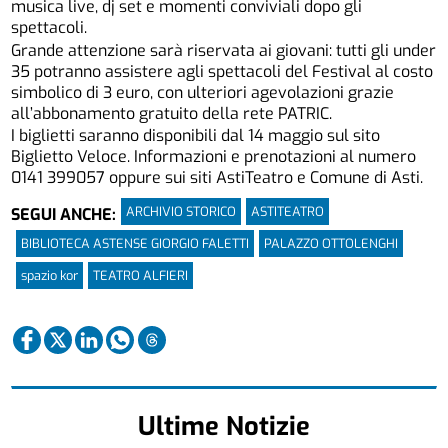
musica live, dj set e momenti conviviali dopo gli
spettacoli.
Grande attenzione sarà riservata ai giovani: tutti gli under
35 potranno assistere agli spettacoli del Festival al costo
simbolico di 3 euro, con ulteriori agevolazioni grazie
all’abbonamento gratuito della rete PATRIC.
I biglietti saranno disponibili dal 14 maggio sul sito
Biglietto Veloce. Informazioni e prenotazioni al numero
0141 399057 oppure sui siti AstiTeatro e Comune di Asti.
ARCHIVIO STORICO
ASTITEATRO
SEGUI ANCHE:
BIBLIOTECA ASTENSE GIORGIO FALETTI
PALAZZO OTTOLENGHI
spazio kor
TEATRO ALFIERI
Ultime Notizie