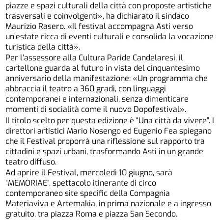
piazze e spazi culturali della città con proposte artistiche
trasversali e coinvolgenti», ha dichiarato il sindaco
Maurizio Rasero. «Il festival accompagna Asti verso
un’estate ricca di eventi culturali e consolida la vocazione
turistica della città».
Per l’assessore alla Cultura Paride Candelaresi, il
cartellone guarda al futuro in vista del cinquantesimo
anniversario della manifestazione: «Un programma che
abbraccia il teatro a 360 gradi, con linguaggi
contemporanei e internazionali, senza dimenticare
momenti di socialità come il nuovo Dopofestival».
Il titolo scelto per questa edizione è “Una città da vivere”. I
direttori artistici Mario Nosengo ed Eugenio Fea spiegano
che il Festival proporrà una riflessione sul rapporto tra
cittadini e spazi urbani, trasformando Asti in un grande
teatro diffuso.
Ad aprire il Festival, mercoledì 10 giugno, sarà
“MEMORIAE”, spettacolo itinerante di circo
contemporaneo site specific della Compagnia
Materiaviva e Artemakia, in prima nazionale e a ingresso
gratuito, tra piazza Roma e piazza San Secondo.