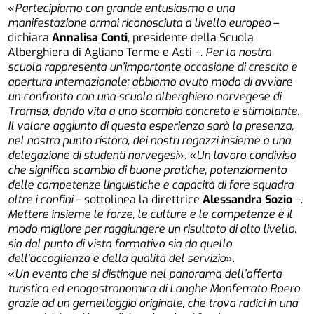
«
Partecipiamo con grande entusiasmo a una
manifestazione ormai riconosciuta a livello europeo
–
dichiara
Annalisa Conti
, presidente della Scuola
Alberghiera di Agliano Terme e Asti –.
Per la nostra
scuola rappresenta un’importante occasione di crescita e
apertura internazionale: abbiamo avuto modo di avviare
un confronto con una scuola alberghiera norvegese di
Tromsø, dando vita a uno scambio concreto e stimolante.
Il valore aggiunto di questa esperienza sarà la presenza,
nel nostro punto ristoro, dei nostri ragazzi insieme a una
delegazione di studenti norvegesi
». «
Un lavoro condiviso
che significa scambio di buone pratiche, potenziamento
delle competenze linguistiche e capacità di fare squadra
oltre i confini
– sottolinea la direttrice
Alessandra Sozio
–.
Mettere insieme le forze, le culture e le competenze è il
modo migliore per raggiungere un risultato di alto livello,
sia dal punto di vista formativo sia da quello
dell’accoglienza e della qualità del servizio
».
«
Un evento che si distingue nel panorama dell’offerta
turistica ed enogastronomica di Langhe Monferrato Roero
grazie ad un gemellaggio originale, che trova radici in una