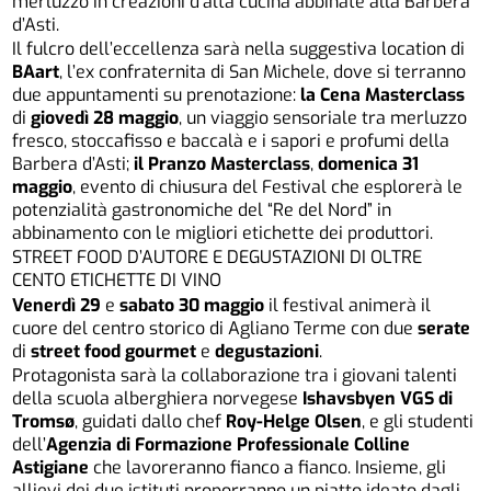
merluzzo in creazioni d’alta cucina abbinate alla Barbera
d’Asti.
Il fulcro dell’eccellenza sarà nella suggestiva location di
BAart
,
l’ex confraternita di San Michele, dove si terranno
due appuntamenti su prenotazione:
la Cena Masterclass
di
giovedì
28 maggio
,
un viaggio sensoriale tra merluzzo
fresco, stoccafisso e baccalà e i sapori e profumi della
Barbera d’Asti;
il Pranzo Masterclass
,
d
omenica 31
maggio
,
evento di chiusura del Festival che esplorerà le
potenzialità gastronomiche del “Re del Nord” in
abbinamento con le migliori etichette dei produttori.
STREET FOOD D’AUTORE E DEGUSTAZIONI DI OLTRE
CENTO ETICHETTE DI VINO
Venerdì 29
e
sabato 30 maggio
il festival animerà il
cuore del centro storico di Agliano Terme con due
serate
di
street food gourmet
e
degustazioni
.
Protagonista sarà la collaborazione tra i giovani talenti
della scuola alberghiera norvegese
Ishavsbyen VGS di
Tromsø
, guidati dallo chef
Roy-Helge Olsen
, e gli studenti
dell’
Agenzia di Formazione Professionale Colline
Astigiane
che lavoreranno fianco a fianco. Insieme, gli
allievi dei due istituti proporranno un piatto ideato dagli