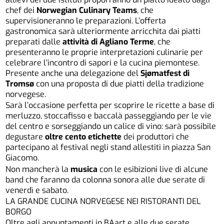
chef dei
Norwegian Culinary Teams
, che
supervisioneranno le preparazioni. L’offerta
gastronomica sarà ulteriormente arricchita dai piatti
preparati dalle
attività di Agliano Terme
, che
presenteranno le proprie interpretazioni culinarie per
celebrare l’incontro di sapori e la cucina piemontese.
Presente anche una delegazion
e
del
Sjømatfest
d
i
Tromsø
con una proposta di due piatti della tradizione
norvegese.
Sarà l’occasione perfetta per scoprire le ricette a base di
merluzzo, stoccafisso e baccalà passeggiando per le vie
del centro e sorseggiando un calice di vino: sarà possibile
degustare
oltre cento etichette
dei produttori che
partecipano al festival negli stand allestiti in piazza San
Giacomo.
Non mancherà la
musica
con le esibizioni live di alcune
band che faranno da colonna sonora alle due serate di
venerdì e sabato.
LA GRANDE CUCINA NORVEGESE NEI RISTORANTI DEL
BORGO
Oltre agli appuntamenti in BAart e alle due serate