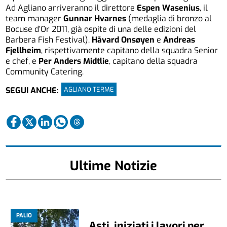
Ad Agliano arriveranno il direttore
Espen Wasenius
, il
team manager
Gunnar Hvarnes
(medaglia di bronzo al
Bocuse d’Or 2011, già ospite di una delle edizioni del
Barbera Fish Festival),
Håvard Onsøyen
e
Andreas
Fjellheim
, rispettivamente capitano della squadra Senior
e chef, e
Per Anders Midtlie
, capitano della squadra
Community Catering.
AGLIANO TERME
SEGUI ANCHE:
Ultime Notizie
PALIO
Asti, iniziati i lavori per