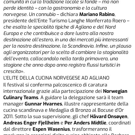
comunità in cui la tradizione locale si fonde
– ma non
perde identità – con la gastronomia e la cultura
norvegese. Un connubio
– dichiara
Mariano Rabino
,
presidente dell’Ente Turismo Langhe Monferrato Roero
–
che esalta le specialità tipiche di Agliano e del Nord
Europa e che contribuisce a dare lustro alla nostra
destinazione all’estero, in uno dei mercati più interessanti
per la nostra destinazione, la Scandinavia. Infine, un plauso
agli organizzatori per la scelta di cambiare la stagionalità
dell’evento, collocandolo nella tarda primavera, una
stagione che anno dopo anno registra flussi turistici in
crescita
».
L’ELITE DELLA CUCINA NORVEGESE AD AGLIANO
Il festival si conferma palcoscenico di caratura
internazionale grazie alla partecipazione dei
Norwegian
Culinary Teams
. A guidare la delegazione sarà il team
manager
Gunnar Hvarnes
, illustre rappresentante della
cucina scandinava e Medaglia di Bronzo al Bocuse d’Or
2011. Sotto la sua supervisione, gli chef
Håvard Onsøyen
,
Andreas Enger Fjellheim
e
Per Anders Midtlie
, coordinati
dal direttore
Espen Wasenius
, trasformeranno il