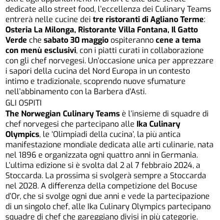
dedicate allo street food, l’eccellenza dei Culinary Teams
entrerà nelle cucine dei
tre ristoranti di Agliano Terme
:
Osteria La Milonga, Ristorante Villa Fontana, Il Gatto
Verde
che
sabato 30 maggio
ospiteranno
cene a tema
con menù esclusivi
, con i piatti curati in collaborazione
con gli chef norvegesi. Un’occasione unica per apprezzare
i sapori della cucina del Nord Europa in un contesto
intimo e tradizionale, scoprendo nuove sfumature
nell’abbinamento con la Barbera d’Asti.
GLI OSPITI
The Norwegian Culinary Teams
è l’insieme di squadre di
chef norvegesi che partecipano alle
Ika Culinary
Olympics
, le ‘Olimpiadi della cucina’, la più antica
manifestazione mondiale dedicata alle arti culinarie, nata
nel 1896 e organizzata ogni quattro anni in Germania.
L’ultima edizione si è svolta dal 2 al 7 febbraio 2024, a
Stoccarda. La prossima si svolgerà sempre a Stoccarda
nel 2028. A differenza della competizione del Bocuse
d’Or, che si svolge ogni due anni e vede la partecipazione
di un singolo chef, alle Ika Culinary Olympics partecipano
squadre di chef che gareggiano divisi in più categorie.