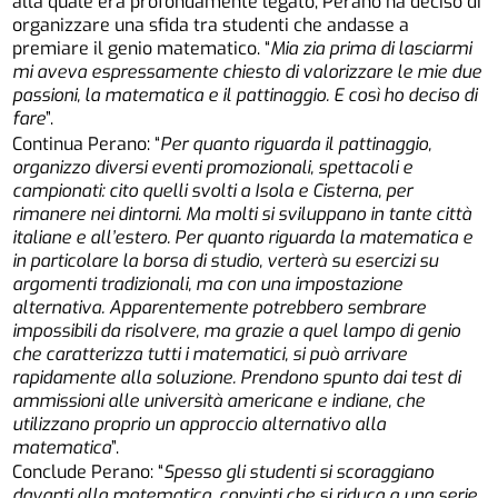
alla quale era profondamente legato, Perano ha deciso di
organizzare una sfida tra studenti che andasse a
premiare il genio matematico. “
Mia zia prima di lasciarmi
mi aveva espressamente chiesto di valorizzare le mie due
passioni, la matematica e il pattinaggio. E così ho deciso di
fare
”.
Continua Perano: “
Per quanto riguarda il pattinaggio,
organizzo diversi eventi promozionali, spettacoli e
campionati: cito quelli svolti a Isola e Cisterna, per
rimanere nei dintorni. Ma molti si sviluppano in tante città
italiane e all’estero. Per quanto riguarda la matematica e
in particolare la borsa di studio, verterà su esercizi su
argomenti tradizionali, ma con una impostazione
alternativa. Apparentemente potrebbero sembrare
impossibili da risolvere, ma grazie a quel lampo di genio
che caratterizza tutti i matematici, si può arrivare
rapidamente alla soluzione. Prendono spunto dai test di
ammissioni alle università americane e indiane, che
utilizzano proprio un approccio alternativo alla
matematica
”.
Conclude Perano: “
Spesso gli studenti si scoraggiano
davanti alla matematica, convinti che si riduca a una serie