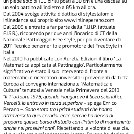
un piede solo di 100 birilli posti a 30 cm e una discesa su
un solo pattino all’indietro a 85 km all’ora.
Dal 2004 svolge attività didattica di styleslalom e
inlinedance sul proprio sito www.inlineperano.com
Dal 2009 è entrato a far parte della F.I.H.P. (attuale
F.I.S.R.), ricoprendo per due anni l’incarico di CT della
Nazionale Pattinaggio Free style, per poi diventare dal
2011 Tecnico benemerito e promotore del FreeStyle in
Italia.
Nel 2010 ha pubblicato con Aurelia Edizioni il libro “La
Matematica applicata al Pattinaggio”. Particolarmente
significativo è stato il suo intervento di fronte a
matematici e ricercatori universitari provenienti da tutta
Europa al convegno internazionale “Matematica e
Cultura” tenutosi a Venezia nella Primavera del 2019.
“
Il 1° ottobre 1975, quando inaugurava il liceo scientifico
Vercelli, io entravo in terza superiore
– spiega Enrico
Perano –.
Sono stato tra i primi studenti che hanno
attraversato quei corridoi: ecco perché ho deciso di
proporre questa borsa di studio con l’intento di mantenerla
anche nei prossimi anni
”. Rispettando la volontà di sua zia,