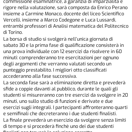
commissione esaminatrice, a garanzia di imparzialità e
rigore nella valutazione, sarà composta da Enrico Perano
insieme a Carmine Monaco, docente del liceo Scientifico
Vercelli, insieme a Marco Codegone e Luca Lussardi,
entrambi professori di Analisi matematica del Politecnico
di Torino.
La borsa di studio si svolgerà nell’unica giornata di
sabato 30 e la prima fase di qualificazione consisterà in
una prova individuale con 12 esercizi da risolvere in 60
minuti: comprenderanno tre esercitazioni per ognuno
degli argomenti che verranno valutati secondo un
punteggio prestabilito. I migliori otto classificati
accederanno alla fase successiva.
La seconda fase sarà a eliminazione diretta e prevederà
sfide a coppie davanti al pubblico, durante le quali gli
studenti si misureranno con tre esercizi da svolgere in 20
minuti, uno sullo studio di funzioni e derivate e due
esercizi sugli integrali. I partecipanti affronteranno quarti
e semifinali che decreteranno i due studenti finalisti.
La finale prevederà un esercizio da svolgere senza limiti
di tempo e si procederà finchè uno dei due studenti