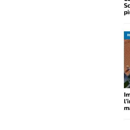
Sc
pi
R
Im
l’
ma