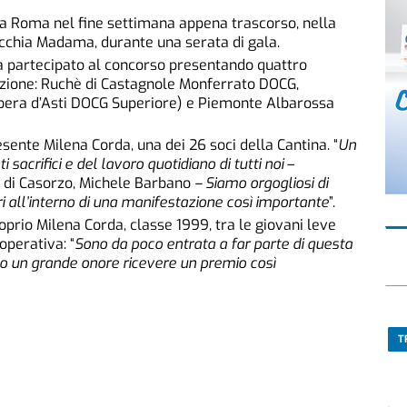
 a Roma nel fine settimana appena trascorso, nella
acchia Madama, durante una serata di gala.
ha partecipato al concorso presentando quattro
uzione: Ruchè di Castagnole Monferrato DOCG,
bera d’Asti DOCG Superiore) e Piemonte Albarossa
sente Milena Corda, una dei 26 soci della Cantina. “
Un
ti
sacrifici
e
del
lavoro
quotidiano
di
tutti
noi
–
 di Casorzo, Michele Barbano
–
Siamo
orgogliosi
di
i
all’interno
di
una
manifestazione
così
importante
”.
roprio Milena Corda, classe 1999, tra le giovani leve
perativa: “
Sono
da
poco
entrata
a
far
parte
di
questa
to un grande onore ricevere un premio così
T