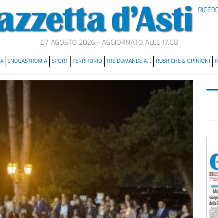
RICER
07 AGOSTO 2026 - AGGIORNATO ALLE 17.08
MA
ENOGASTROMIA
SPORT
TERRITORIO
TRE DOMANDE A…
RUBRICHE & OPINIONI
R