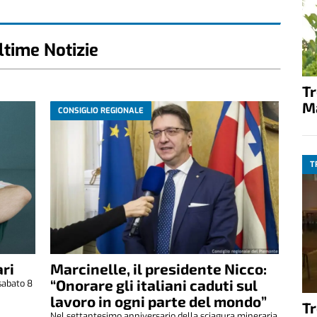
ltime Notizie
T
M
CONSIGLIO REGIONALE
T
ri
Marcinelle, il presidente Nicco:
“Onorare gli italiani caduti sul
sabato 8
.
lavoro in ogni parte del mondo”
T
Nel settantesimo anniversario della sciagura mineraria