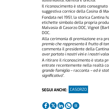
sostenibilità, identità e unicità.
Il riconoscimento è stato consegnato
suggestiva cornice della Casina di M
Fondata nel 1951, la storica Cantina 
etichette simbolo della propria prod
Malvasia di Casorzo DOC, Vignot (Bar
DOC.
Alla cerimonia di premiazione era pre
premio
che
rappresenta
il
frutto
di
tan
commenta il presidente della Cantina
aver
portato
i
nostri
vini
e
i
nostri
valor
A ritirare il riconoscimento è stata p
entrate recentemente nella realtà coo
grande
famiglia
– racconta
– ed è sta
significativo
”.
CASORZO
SEGUI ANCHE: