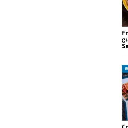
Fr
gu
S
R
C