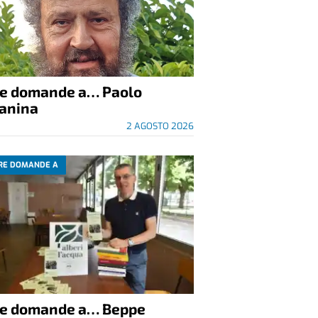
re domande a… Paolo
anina
2 AGOSTO 2026
RE DOMANDE A
re domande a… Beppe