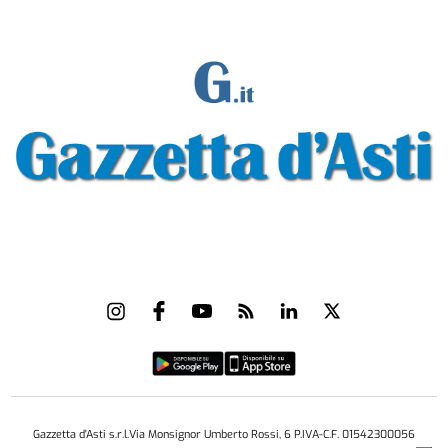
Gazzetta d'Asti s.r.l.Via Monsignor Umberto Rossi, 6 P.IVA-C.F. 01542300056