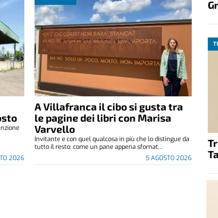
G
T
A Villafranca il cibo si gusta tra
osto
le pagine dei libri con Marisa
Varvello
enzione
.
Invitante e con quel qualcosa in più che lo distingue da
T
tutto il resto: come un pane appena sfornat...
Ta
TO 2026
5 AGOSTO 2026