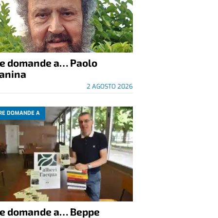
re domande a… Paolo
anina
2 AGOSTO 2026
RE DOMANDE A
re domande a… Beppe