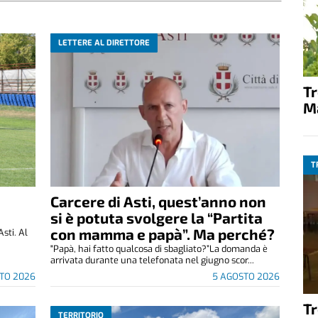
LETTERE AL DIRETTORE
T
M
T
Carcere di Asti, quest’anno non
si è potuta svolgere la “Partita
con mamma e papà”. Ma perché?
Asti. Al
"Papà, hai fatto qualcosa di sbagliato?”La domanda è
arrivata durante una telefonata nel giugno scor...
TO 2026
5 AGOSTO 2026
T
TERRITORIO