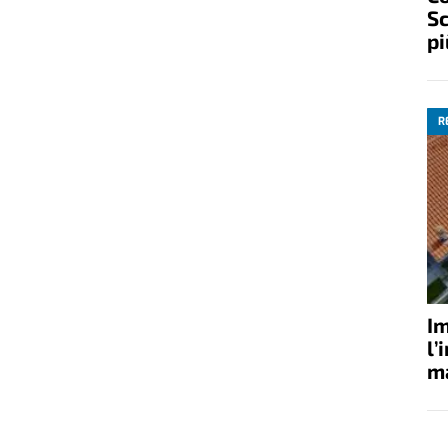
Sc
pi
R
Im
l’
ma