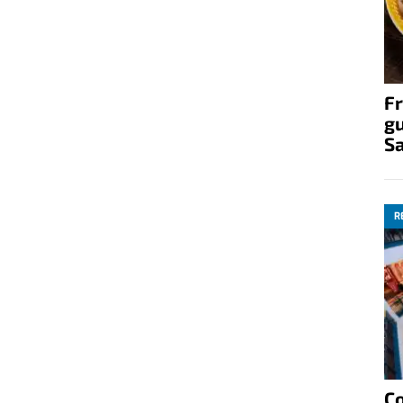
Fr
gu
S
R
C