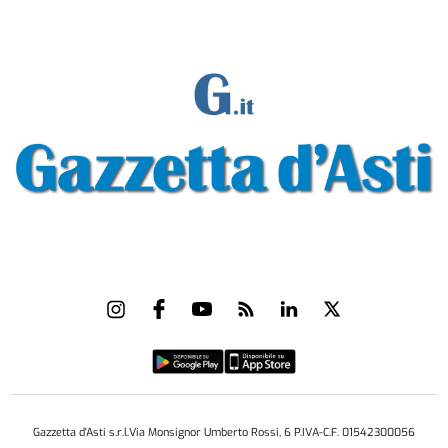
Gazzetta d'Asti s.r.l.Via Monsignor Umberto Rossi, 6 P.IVA-C.F. 01542300056