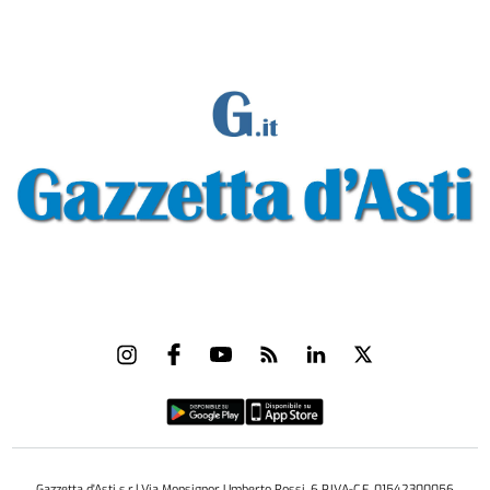
Gazzetta d'Asti s.r.l.Via Monsignor Umberto Rossi, 6 P.IVA-C.F. 01542300056