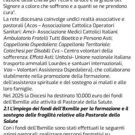
Signore a coloro che soffrono e a quanti se ne prendono
cura”.
La rete diocesana coinvolge undici realtà associative e
pastorali (
Acos
– Associazione Cattolica Operatori
Sanitari;
Amci
– Associazione Medici Cattolici Italiani;
Ambulatorio Fratelli Tutti
;
Bioetica e Persona
Asti;
Cappellania Ospedaliera
;
Cappellania Territoriale;
Catechesi per Disabili;
Cvs
– Centro volontari della
sofferenza;
Effatà
Asti;
Unitalsi
– Unione nazionale italiana
trasporto ammalati Lourdes e santuari internazionali,
Vao
– Volontari Assistenza Ospedaliera), che collaborano
stabilmente nella promozione della formazione,
dell’assistenza spirituale e del sostegno ai malati e alle
loro famiglie.
Nel 2025 la Diocesi ha destinato 10.000 euro dei fondi
dell’8xmille alle attività di Pastorale della Salute.
2.1 L’impiego dei fondi dell’8xmille per la formazione e il
sostegno delle fragilità relative alla Pastorale della
Salute
Con i fondi dell’8xmille sono stati effettuati le seguenti
azioni pastorali: realizzare percorsi formativi su