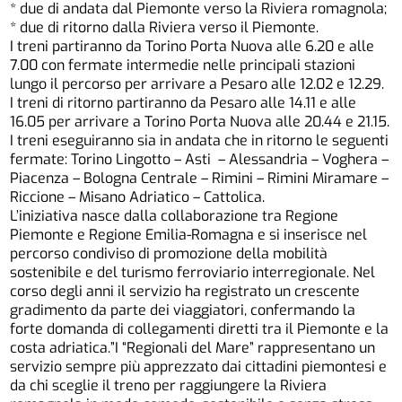
* due di andata dal Piemonte verso la Riviera romagnola;
* due di ritorno dalla Riviera verso il Piemonte.
I treni partiranno da Torino Porta Nuova alle 6.20 e alle
7.00 con fermate intermedie nelle principali stazioni
lungo il percorso per arrivare a Pesaro alle 12.02 e 12.29.
I treni di ritorno partiranno da Pesaro alle 14.11 e alle
16.05 per arrivare a Torino Porta Nuova alle 20.44 e 21.15.
I treni eseguiranno sia in andata che in ritorno le seguenti
fermate: Torino Lingotto – Asti – Alessandria – Voghera –
Piacenza – Bologna Centrale – Rimini – Rimini Miramare –
Riccione – Misano Adriatico – Cattolica.
L’iniziativa nasce dalla collaborazione tra Regione
Piemonte e Regione Emilia-Romagna e si inserisce nel
percorso condiviso di promozione della mobilità
sostenibile e del turismo ferroviario interregionale. Nel
corso degli anni il servizio ha registrato un crescente
gradimento da parte dei viaggiatori, confermando la
forte domanda di collegamenti diretti tra il Piemonte e la
costa adriatica.”I “Regionali del Mare” rappresentano un
servizio sempre più apprezzato dai cittadini piemontesi e
da chi sceglie il treno per raggiungere la Riviera