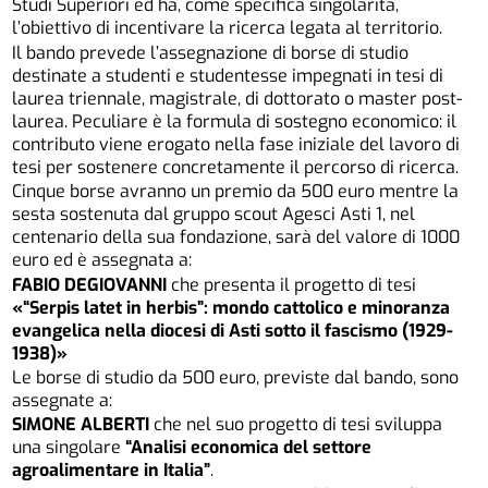
Studi Superiori ed ha, come specifica singolarità,
l’obiettivo di incentivare la ricerca legata al territorio.
Il bando prevede l’assegnazione di borse di studio
destinate a studenti e studentesse impegnati in tesi di
laurea triennale, magistrale, di dottorato o master post-
laurea. Peculiare è la formula di sostegno economico: il
contributo viene erogato nella fase iniziale del lavoro di
tesi per sostenere concretamente il percorso di ricerca.
Cinque borse avranno un premio da 500 euro mentre la
sesta sostenuta dal gruppo scout Agesci Asti 1, nel
centenario della sua fondazione, sarà del valore di 1000
euro ed è assegnata a:
FABIO DEGIOVANNI
che presenta il progetto di tesi
«“Serpis latet in herbis”: mondo cattolico e minoranza
evangelica nella diocesi di Asti sotto il fascismo (1929-
1938)»
Le borse di studio da 500 euro, previste dal bando, sono
assegnate a:
SIMONE ALBERTI
che nel suo progetto di tesi sviluppa
una singolare
“Analisi economica del settore
agroalimentare in Italia”
.