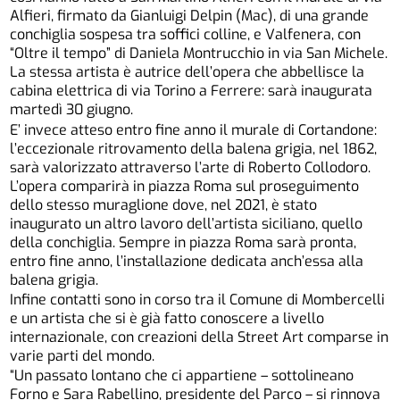
Alfieri, firmato da Gianluigi Delpin (Mac), di una grande
conchiglia sospesa tra soffici colline, e Valfenera, con
“Oltre il tempo” di Daniela Montrucchio in via San Michele.
La stessa artista è autrice dell’opera che abbellisce la
cabina elettrica di via Torino a Ferrere: sarà inaugurata
martedì 30 giugno.
E’ invece atteso entro fine anno il murale di Cortandone:
l’eccezionale ritrovamento della balena grigia, nel 1862,
sarà valorizzato attraverso l’arte di Roberto Collodoro.
L’opera comparirà in piazza Roma sul proseguimento
dello stesso muraglione dove, nel 2021, è stato
inaugurato un altro lavoro dell’artista siciliano, quello
della conchiglia. Sempre in piazza Roma sarà pronta,
entro fine anno, l’installazione dedicata anch’essa alla
balena grigia.
Infine contatti sono in corso tra il Comune di Mombercelli
e un artista che si è già fatto conoscere a livello
internazionale, con creazioni della Street Art comparse in
varie parti del mondo.
“Un passato lontano che ci appartiene – sottolineano
Forno e Sara Rabellino, presidente del Parco – si rinnova