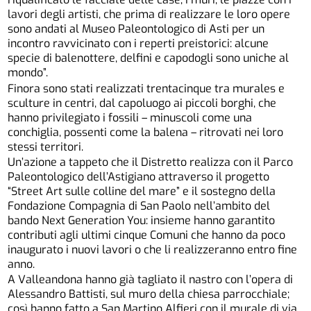
lavori degli artisti, che prima di realizzare le loro opere
sono andati al Museo Paleontologico di Asti per un
incontro ravvicinato con i reperti preistorici: alcune
specie di balenottere, delfini e capodogli sono uniche al
mondo”.
Finora sono stati realizzati trentacinque tra murales e
sculture in centri, dal capoluogo ai piccoli borghi, che
hanno privilegiato i fossili – minuscoli come una
conchiglia, possenti come la balena – ritrovati nei loro
stessi territori.
Un’azione a tappeto che il Distretto realizza con il Parco
Paleontologico dell’Astigiano attraverso il progetto
“Street Art sulle colline del mare” e il sostegno della
Fondazione Compagnia di San Paolo nell’ambito del
bando Next Generation You: insieme hanno garantito
contributi agli ultimi cinque Comuni che hanno da poco
inaugurato i nuovi lavori o che li realizzeranno entro fine
anno.
A Valleandona hanno già tagliato il nastro con l’opera di
Alessandro Battisti, sul muro della chiesa parrocchiale;
così hanno fatto a San Martino Alfieri con il murale di via