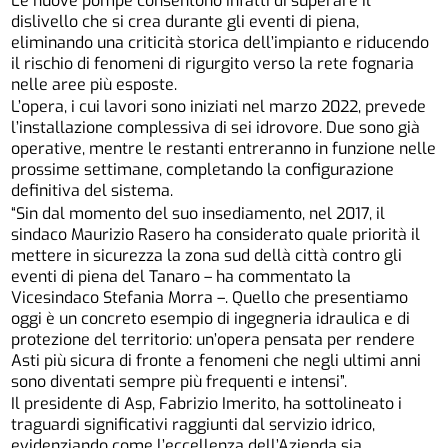
Le nuove pompe consentono infatti di superare il
dislivello che si crea durante gli eventi di piena,
eliminando una criticità storica dell’impianto e riducendo
il rischio di fenomeni di rigurgito verso la rete fognaria
nelle aree più esposte.
L’opera, i cui lavori sono iniziati nel marzo 2022, prevede
l’installazione complessiva di sei idrovore. Due sono già
operative, mentre le restanti entreranno in funzione nelle
prossime settimane, completando la configurazione
definitiva del sistema.
“Sin dal momento del suo insediamento, nel 2017, il
sindaco Maurizio Rasero ha considerato quale priorità il
mettere in sicurezza la zona sud dellà città contro gli
eventi di piena del Tanaro – ha commentato la
Vicesindaco Stefania Morra –. Quello che presentiamo
oggi è un concreto esempio di ingegneria idraulica e di
protezione del territorio: un’opera pensata per rendere
Asti più sicura di fronte a fenomeni che negli ultimi anni
sono diventati sempre più frequenti e intensi”.
Il presidente di Asp, Fabrizio Imerito, ha sottolineato i
traguardi significativi raggiunti dal servizio idrico,
evidenziando come l’eccellenza dell’Azienda sia