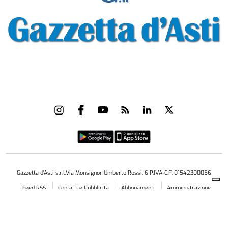
Gazzetta d'Asti s.r.l.Via Monsignor Umberto Rossi, 6 P.IVA-C.F. 01542300056
Feed RSS
Contatti e Pubblicità
Abbonamenti
Amministrazione
trasparente
Norme Editoriali
Privacy Policy
Cookie Policy
Condizioni di Utilizzo