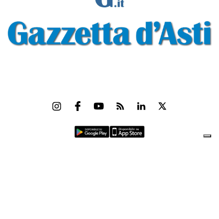
Gazzetta d'Asti s.r.l.Via Monsignor Umberto Rossi, 6 P.IVA-C.F. 01542300056
Feed RSS
Contatti e Pubblicità
Abbonamenti
Amministrazione
trasparente
Norme Editoriali
Privacy Policy
Cookie Policy
Condizioni di Utilizzo