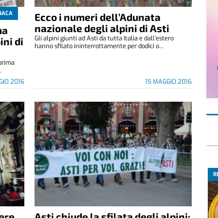
NACA
Ecco i numeri dell’Adunata
nazionale degli alpini di Asti
ma
Gli alpini giunti ad Asti da tutta Italia e dall’estero
ini di
hanno sfilato ininterrottamente per dodici o...
 prima
.
GIO 2016
15 MAGGIO 2016
R
nere
Asti chiude la sfilata degli alpini: