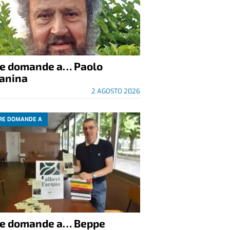
re domande a… Paolo
anina
2 AGOSTO 2026
RE DOMANDE A
re domande a… Beppe