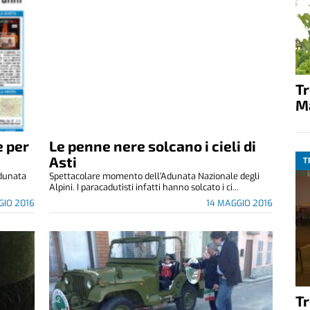
T
M
e per
Le penne nere solcano i cieli di
Asti
T
Adunata
Spettacolare momento dell'Adunata Nazionale degli
Alpini. I paracadutisti infatti hanno solcato i ci...
GIO 2016
14 MAGGIO 2016
T