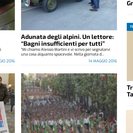
G
T
e
Adunata degli alpini. Un lettore:
“Bagni insufficienti per tutti”
i.
"Mi chiamo Alessio Martini e vi scrivo per segnalarvi
una cosa alquanto spiacevole. Nella giornata d...
GIO 2016
14 MAGGIO 2016
T
Ta