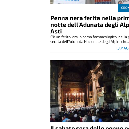
CRO
Penna nera ferita nella pri
notte dell’Adunata degli Alp
Asti
C'è un ferito, ora in coma farmacologico, nella
serata dell'Adunata Nazionale degli Alpini che..
13 MAG
Il sabato sera delle penne 