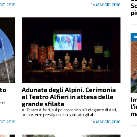
Sc
GIO 2016
14 MAGGIO 2016
pi
R
ato
Adunata degli Alpini. Cerimonia
al Teatro Alfieri in attesa della
Im
grande sfilata
o di
l’
Al Teatro Alfieri, sul palcoscenico più elegante di Asti,
ma
un parterre prestigioso ha salutato gli al...
GIO 2016
14 MAGGIO 2016