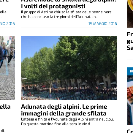
i volti dei protagonisti
della
Il gruppo di Asti ha chiuso la sfilata delle penne nere
..
che ha concluso la tre giorni dell'Adunata n...
GIO 2016
15 MAGGIO 2016
Fr
gu
S
R
ella
Adunata degli alpini. Le prime
a
immagini della grande sfilata
L'attesa è finita e l'Adunata degli Alpini entra nel clou.
Da questa mattina fino alla sera le vie d...
C
di...