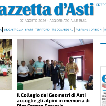
RICER
07 AGOSTO 2026 - AGGIORNATO ALLE 15.32
MA
ENOGASTROMIA
SPORT
TERRITORIO
TRE DOMANDE A…
RUBRICHE & OPINIONI
R
Il Collegio dei Geometri di Asti
accoglie gli alpini in memoria di
Pier Franco Ferraris