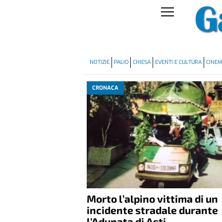
NOTIZIE
PALIO
CHIESA
EVENTI E CULTURA
CINE
CRONACA
Morto l’alpino vittima di un
incidente stradale durante
l’Adunata di Asti