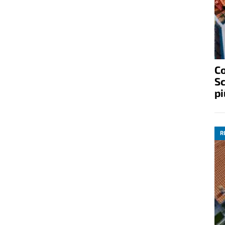
C
Sc
pi
R