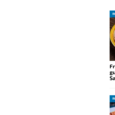
R
Fr
gu
S
R