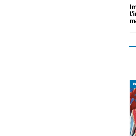
Im
l’
ma
P