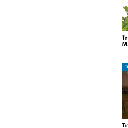
T
M
T
T