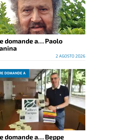
re domande a… Paolo
anina
2 AGOSTO 2026
RE DOMANDE A
re domande a… Beppe