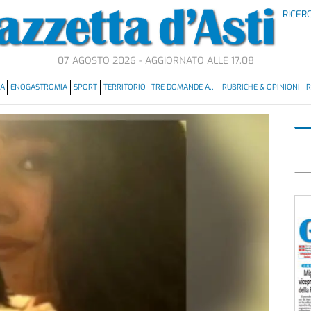
RICER
07 AGOSTO 2026 - AGGIORNATO ALLE 17.08
MA
ENOGASTROMIA
SPORT
TERRITORIO
TRE DOMANDE A…
RUBRICHE & OPINIONI
R