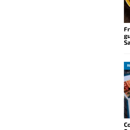
Fr
gu
S
R
C