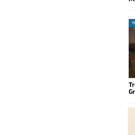
T
T
G